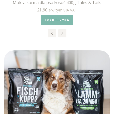
Mokra karma dla psa Łosoś 400g Tales & Tails
Cena brutto
w tym %s VAT
21,90 zł
w tym
8%
VAT
DO KOSZYKA