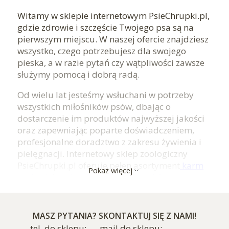
Witamy w sklepie internetowym PsieChrupki.pl,
gdzie zdrowie i szczęście Twojego psa są na
pierwszym miejscu. W naszej ofercie znajdziesz
wszystko, czego potrzebujesz dla swojego
pieska, a w razie pytań czy wątpliwości zawsze
służymy pomocą i dobrą radą.
Od wielu lat jesteśmy wsłuchani w potrzeby
wszystkich miłośników psów, dbając o
dostarczenie im produktów najwyższej jakości
oraz zapewniając poparte doświadczeniem,
profesjonalne doradztwo z zakresu żywienia i
pielęgnacji. Internetowy sklep zoologiczny
PsieChrupki.pl oferuje pełen asortyment
karm
Pokaż więcej
suchych
i
mokrych
, a także
smaczków
treningowych
i
naturalnych gryzaków dla psów
.
Współpracujemy z renomowanymi
producentami pożywienia najwyższej jakości,
MASZ PYTANIA? SKONTAKTUJ SIĘ Z NAMI!
dbając o jak największą różnorodność oraz
tel. do sklepu:
mail do sklepu: