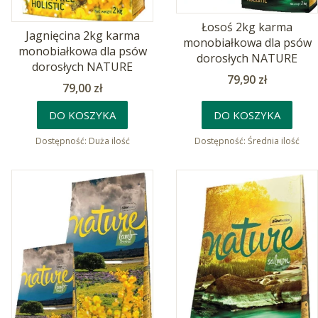
Łosoś 2kg karma
Jagnięcina 2kg karma
monobiałkowa dla psów
monobiałkowa dla psów
dorosłych NATURE
dorosłych NATURE
Cena
79,90 zł
Cena
79,00 zł
DO KOSZYKA
DO KOSZYKA
Dostępność:
Duża ilość
Dostępność:
Średnia ilość