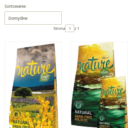
Lista produktów
Sortowanie:
Domyślne
Strona
z 1