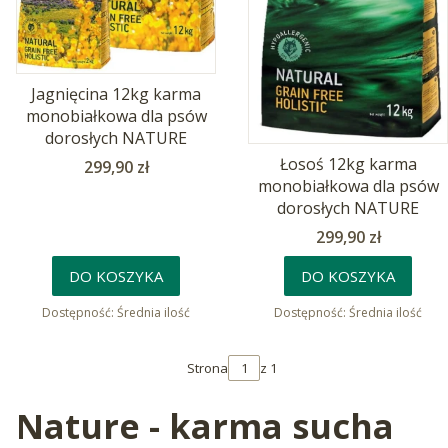
Jagnięcina 12kg karma
monobiałkowa dla psów
dorosłych NATURE
Łosoś 12kg karma
Cena
299,90 zł
monobiałkowa dla psów
dorosłych NATURE
Cena
299,90 zł
DO KOSZYKA
DO KOSZYKA
Dostępność:
Średnia ilość
Dostępność:
Średnia ilość
Strona
z 1
Nature - karma sucha