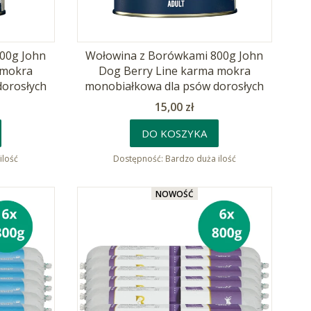
00g John
Wołowina z Borówkami 800g John
 mokra
Dog Berry Line karma mokra
dorosłych
monobiałkowa dla psów dorosłych
Cena
15,00 zł
DO KOSZYKA
ilość
Dostępność:
Bardzo duża ilość
NOWOŚĆ