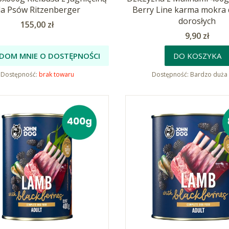
la Psów Ritzenberger
Berry Line karma mokra 
dorosłych
Cena
155,00 zł
Cena
9,90 zł
DOM MNIE O DOSTĘPNOŚCI
DO KOSZYKA
Dostępność:
brak towaru
Dostępność:
Bardzo duża 