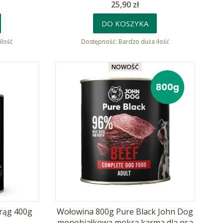
Cena
25,90 zł
DO KOSZYKA
ilość
Dostępność:
Bardzo duża ilość
NOWOŚĆ
rąg 400g
Wołowina 800g Pure Black John Dog
monobiałkowa mokra karma dla psa