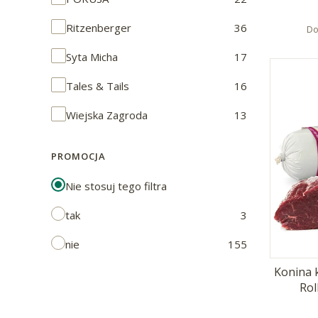
Ritzenberger
36
Do
Syta Micha
17
Tales & Tails
16
Wiejska Zagroda
13
PROMOCJA
Nie stosuj tego filtra
tak
3
nie
155
Konina 
Rol