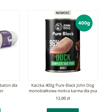
NOWOŚĆ
baton dla
Kaczka 400g Pure Black John Dog
er
monobiałkowa mokra karma dla psa
Cena
12,00 zł