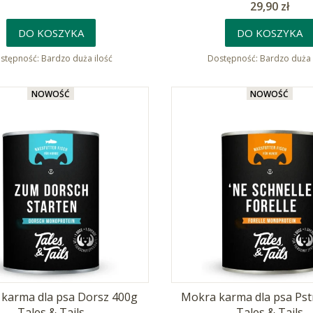
Cena
29,90 zł
DO KOSZYKA
DO KOSZYKA
stępność:
Bardzo duża ilość
Dostępność:
Bardzo duża 
NOWOŚĆ
NOWOŚĆ
karma dla psa Dorsz 400g
Mokra karma dla psa Pst
Tales & Tails
Tales & Tails