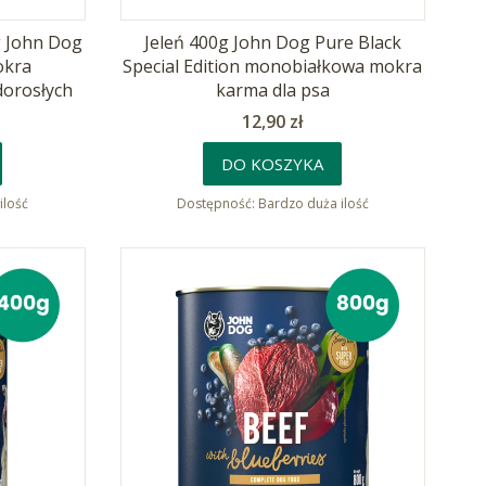
g John Dog
Jeleń 400g John Dog Pure Black
okra
Special Edition monobiałkowa mokra
dorosłych
karma dla psa
Cena
12,90 zł
DO KOSZYKA
ilość
Dostępność:
Bardzo duża ilość