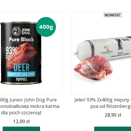
NOWOŚĆ
400g Junior John Dog Pure
Jeleń 93% 2x400g mięsny 
monobiałkowa mokra karma
psa od Ritzenberg
dla psich szczeniąt
Cena
28,90 zł
Cena
12,00 zł