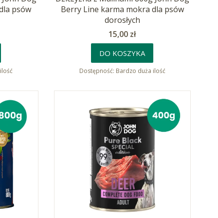
dla psów
Berry Line karma mokra dla psów
dorosłych
Cena
15,00 zł
DO KOSZYKA
ilość
Dostępność:
Bardzo duża ilość