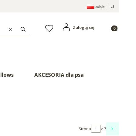
polski
zł
Produkty w ko
Zaloguj się
Ulubione
Wyczyść
Szukaj
illows
AKCESORIA dla psa
Strona
z 7
NASTĘPNE