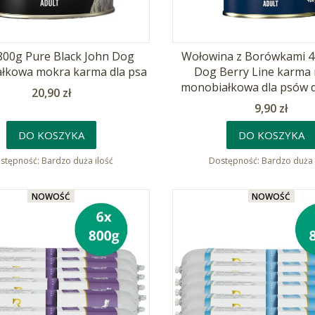
 800g Pure Black John Dog
Wołowina z Borówkami 4
łkowa mokra karma dla psa
Dog Berry Line karma
monobiałkowa dla psów 
Cena
20,90 zł
Cena
9,90 zł
DO KOSZYKA
DO KOSZYKA
stępność:
Bardzo duża ilość
Dostępność:
Bardzo duża 
NOWOŚĆ
NOWOŚĆ