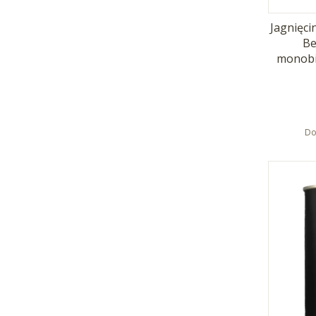
Jagnięci
Be
monobi
Do