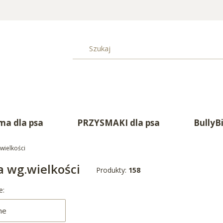
a dla psa
PRZYSMAKI dla psa
BullyB
wielkości
 wg.wielkości
Produkty:
158
produktów
e:
ne