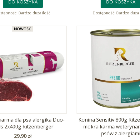
DO KOSZYKA
DO KOSZYKA
stępność:
Bardzo duża ilość
Dostępność:
Bardzo duża 
NOWOŚĆ
karma dla psa alergika Duo-
Konina Sensitiv 800g Ritz
ls 2x400g Ritzenberger
mokra karma weterynary
psów z alergiam
Cena
29,90 zł