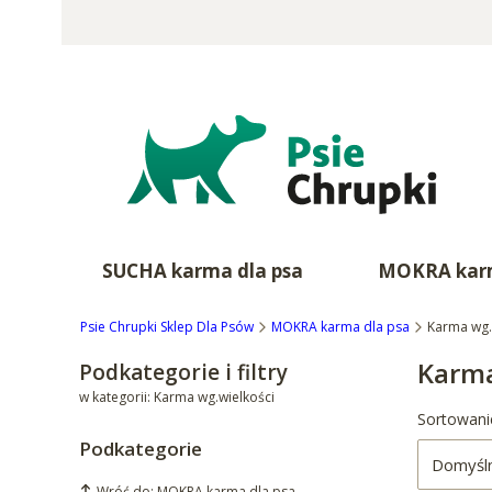
SUCHA karma dla psa
MOKRA karm
Psie Chrupki Sklep Dla Psów
MOKRA karma dla psa
Karma wg.
Karma
Podkategorie i filtry
w kategorii: Karma wg.wielkości
Lista 
Sortowani
Podkategorie
Domyśl
Wróć do: MOKRA karma dla psa