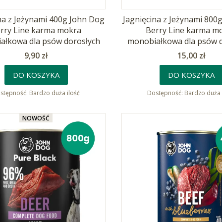
na z Jeżynami 400g John Dog
Jagnięcina z Jeżynami 800
rry Line karma mokra
Berry Line karma m
ałkowa dla psów dorosłych
monobiałkowa dla psów 
Cena
Cena
9,90 zł
15,00 zł
DO KOSZYKA
DO KOSZYKA
stępność:
Bardzo duża ilość
Dostępność:
Bardzo duża 
NOWOŚĆ