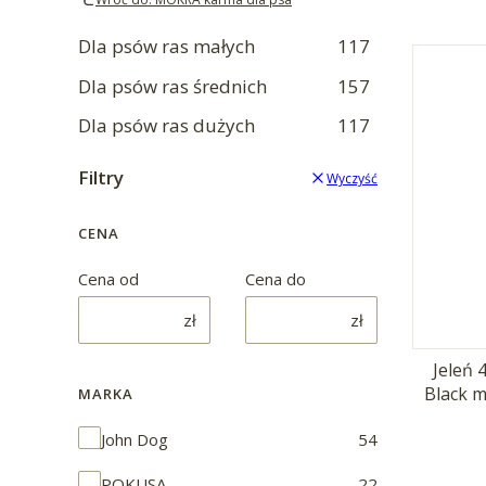
Dla psów ras małych
117
Dla psów ras średnich
157
Dla psów ras dużych
117
Filtry
Wyczyść
CENA
Cena od
Cena do
zł
zł
Jeleń 
Black 
MARKA
Marka
John Dog
54
POKUSA
22