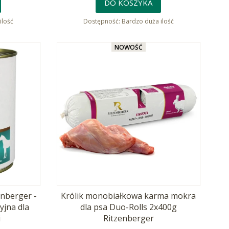
DO KOSZYKA
ilość
Dostępność:
Bardzo duża ilość
NOWOŚĆ
enberger -
Królik monobiałkowa karma mokra
jna dla
dla psa Duo-Rolls 2x400g
i
Ritzenberger