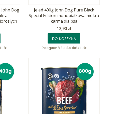
g John Dog
Jeleń 400g John Dog Pure Black
okra
Special Edition monobiałkowa mokra
dorosłych
karma dla psa
Cena
12,90 zł
DO KOSZYKA
ilość
Dostępność:
Bardzo duża ilość