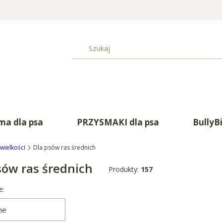
a dla psa
PRZYSMAKI dla psa
BullyB
wielkości
Dla psów ras średnich
sów ras średnich
Produkty:
157
produktów
e:
ne