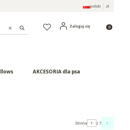
polski
zł
Produkty w ko
Zaloguj się
Ulubione
Wyczyść
Szukaj
illows
AKCESORIA dla psa
Strona
z 7
NASTĘPNE