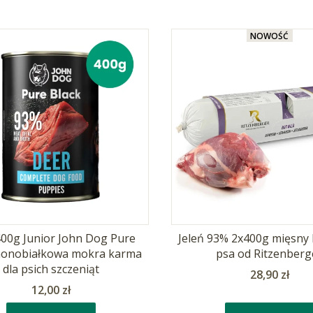
NOWOŚĆ
400g Junior John Dog Pure
Jeleń 93% 2x400g mięsny 
monobiałkowa mokra karma
psa od Ritzenberg
dla psich szczeniąt
Cena
28,90 zł
Cena
12,00 zł