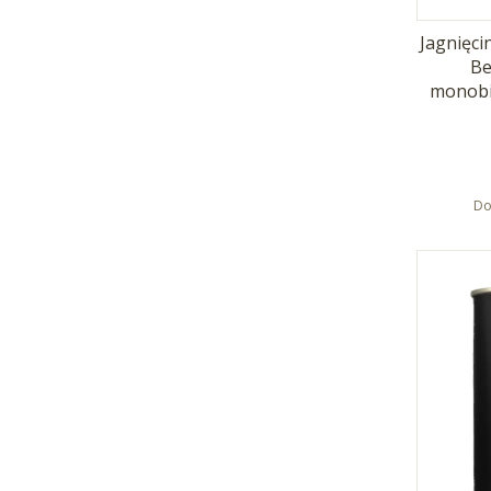
Jagnięci
Be
monobi
Do