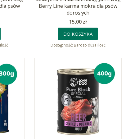
dla psów
Berry Line karma mokra dla psów
dorosłych
Cena
15,00 zł
DO KOSZYKA
ilość
Dostępność:
Bardzo duża ilość