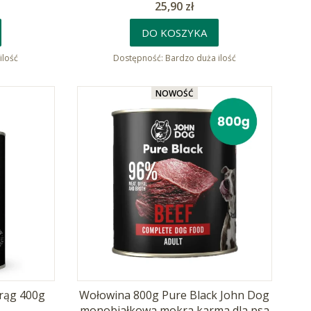
Cena
25,90 zł
DO KOSZYKA
ilość
Dostępność:
Bardzo duża ilość
NOWOŚĆ
rąg 400g
Wołowina 800g Pure Black John Dog
monobiałkowa mokra karma dla psa