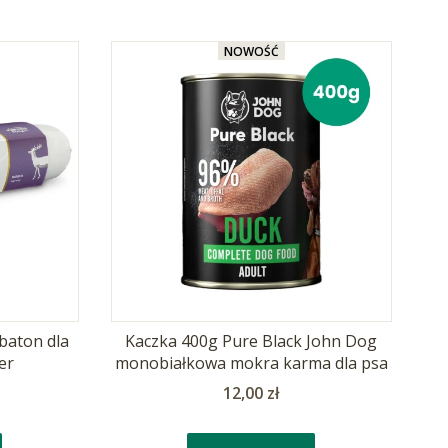
NOWOŚĆ
baton dla
Kaczka 400g Pure Black John Dog
er
monobiałkowa mokra karma dla psa
Cena
12,00 zł