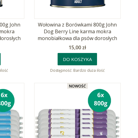
00g John
Wołowina z Borówkami 800g John
 mokra
Dog Berry Line karma mokra
dorosłych
monobiałkowa dla psów dorosłych
Cena
15,00 zł
DO KOSZYKA
ilość
Dostępność:
Bardzo duża ilość
NOWOŚĆ