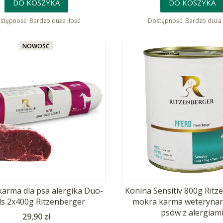
DO KOSZYKA
DO KOSZYKA
stępność:
Bardzo duża ilość
Dostępność:
Bardzo duża 
NOWOŚĆ
karma dla psa alergika Duo-
Konina Sensitiv 800g Ritz
ls 2x400g Ritzenberger
mokra karma weterynary
psów z alergiam
Cena
29,90 zł