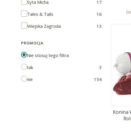
Syta Micha
17
Do
Tales & Tails
16
Wiejska Zagroda
13
PROMOCJA
Nie stosuj tego filtra
tak
3
nie
154
Konina 
Rol