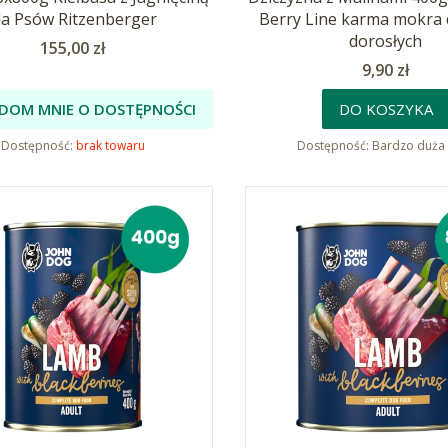
la Psów Ritzenberger
Berry Line karma mokra 
dorosłych
Cena
155,00 zł
Cena
9,90 zł
DOM MNIE O DOSTĘPNOŚCI
DO KOSZYKA
Dostępność:
brak towaru
Dostępność:
Bardzo duża 