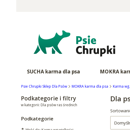
SUCHA karma dla psa
MOKRA karm
Psie Chrupki Sklep Dla Psów
MOKRA karma dla psa
Karma wg.
Dla p
Podkategorie i filtry
w kategorii: Dla psów ras średnich
Lista 
Sortowani
Podkategorie
Domyśl
Wróć do: Karma wg.wielkości