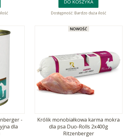
DO KOSZYKA
ilość
Dostępność:
Bardzo duża ilość
NOWOŚĆ
enberger -
Królik monobiałkowa karma mokra
jna dla
dla psa Duo-Rolls 2x400g
i
Ritzenberger