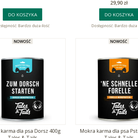
Cena
29,90 zł
DO KOSZYKA
DO KOSZYKA
stępność:
Bardzo duża ilość
Dostępność:
Bardzo duża 
NOWOŚĆ
NOWOŚĆ
karma dla psa Dorsz 400g
Mokra karma dla psa Pst
Tales & Tails
Tales & Tails