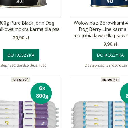
 800g Pure Black John Dog
Wołowina z Borówkami 4
łkowa mokra karma dla psa
Dog Berry Line karma
monobiałkowa dla psów 
Cena
20,90 zł
Cena
9,90 zł
DO KOSZYKA
DO KOSZYKA
stępność:
Bardzo duża ilość
Dostępność:
Bardzo duża 
NOWOŚĆ
NOWOŚĆ