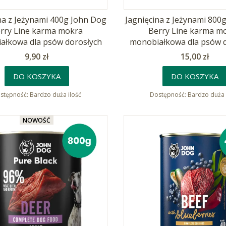
na z Jeżynami 400g John Dog
Jagnięcina z Jeżynami 800
rry Line karma mokra
Berry Line karma m
ałkowa dla psów dorosłych
monobiałkowa dla psów 
Cena
Cena
9,90 zł
15,00 zł
DO KOSZYKA
DO KOSZYKA
stępność:
Bardzo duża ilość
Dostępność:
Bardzo duża 
NOWOŚĆ