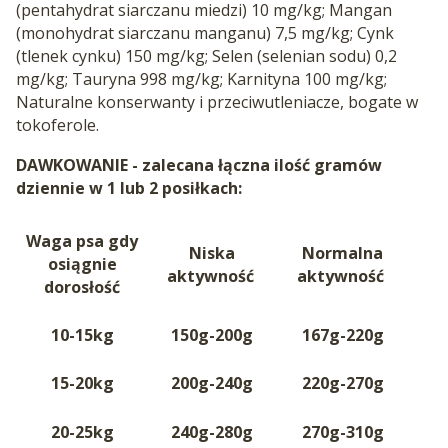
(pentahydrat siarczanu miedzi) 10 mg/kg; Mangan
(monohydrat siarczanu manganu) 7,5 mg/kg; Cynk
(tlenek cynku) 150 mg/kg; Selen (selenian sodu) 0,2
mg/kg; Tauryna 998 mg/kg; Karnityna 100 mg/kg;
Naturalne konserwanty i przeciwutleniacze, bogate w
tokoferole.
DAWKOWANIE - zalecana łączna ilość gramów
dziennie w 1 lub 2 posiłkach:
Waga psa gdy
Niska
Normalna
osiągnie
aktywność
aktywność
a
dorosłość
10-15kg
150g-200g
167g-220g
3
15-20kg
200g-240g
220g-270g
4
20-25kg
240g-280g
270g-310g
5