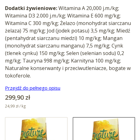
Dodatki żywieniowe:
Witamina A 20,000 j.m./kg;
Witamina D3 2.000 j.m./kg; Witamina E 600 mg/kg;
Witamina C 300 mg/kg; Żelazo (monohydrat siarczanu
żelaza) 75 mg/kg; Jod (jodek potasu) 3,5 mg/kg; Miedź
(pentahydrat siarczanu miedzi) 10 mg/kg; Mangan
(monohydrat siarczanu manganu) 7,5 mg/kg; Cynk
(tlenek cynku) 150 mg/kg; Selen (selenian sodu) 0,2
mg/kg; Tauryna 998 mg/kg; Karnityna 100 mg/kg;
Naturalne konserwanty i przeciwutleniacze, bogate w
tokoferole.
Przejdź do pełnego opisu
Cena
299,90 zł
24,99 zł / kg