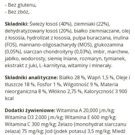
- Bez glutenu,
- Bez zbóż,
Składniki:
Świeży łosoś (40%), ziemniaki (22%),
dehydratyzowany łosoś (20%), białko ziemniaczane, olej
z łososia, hydrolizat z łososia, pulpa buraczana, inulina
(FOS), mannano-oligosacharydy (MOS), glukozamina
(0,05%), siarczan chondroityny (0,03%), imbir, marchew,
jabłko, wodorosty, siemię lniane, rozmaryn, tymianek,
ekstrakt z juki, L-karnityna, witaminy i minerały.
Składniki analityczne:
Białko 28 %, Wapń 1,5 %, Oleje i
tłuszcze 18 %, Fosfor 1 %, Wilgotność 9 %, Materia
nieorganiczna 8 %, Włókno 2,75 %, Kaloryczność 3 900
kcal
Dodatki żywieniowe:
Witamina A 20,000 j.m./kg;
Witamina D3 2.000 j.m./kg; Witamina E 600 mg/kg;
Witamina C 300 mg/kg; Żelazo (monohydrat siarczanu
żelaza) 75 mg/kg; Jod (jodek potasu) 3,5 mg/kg; Miedź