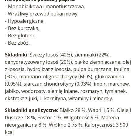
- Monobiałkowa i monotłuszczowa,
- Wrażliwy przewód pokarmowy
- Hypoalergiczna,
- Bez kurczaka,
- Bez glutenu,
- Bez zbóż,
Składniki:
Świeży łosoś (40%), ziemniaki (22%),
dehydratyzowany łosoś (20%), białko ziemniaczane, olej
z łososia, hydrolizat z łososia, pulpa buraczana, inulina
(FOS), mannano-oligosacharydy (MOS), glukozamina
(0,05%), siarczan chondroityny (0,03%), imbir, marchew,
jabłko, wodorosty, siemię lniane, rozmaryn, tymianek,
ekstrakt z juki, L-karnityna, witaminy i minerały.
Składniki analityczne:
Białko 28 %, Wapń 1,5 %, Oleje i
tłuszcze 18 %, Fosfor 1 %, Wilgotność 9 %, Materia
nieorganiczna 8 %, Włókno 2,75 %, Kaloryczność 3 900
kcal