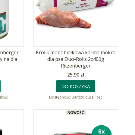
enberger -
Królik monobiałkowa karma mokra
jna dla
dla psa Duo-Rolls 2x400g
i
Ritzenberger
Cena
25,90 zł
DO KOSZYKA
ilość
Dostępność:
Bardzo duża ilość
NOWOŚĆ