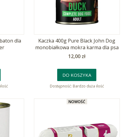
baton dla
Kaczka 400g Pure Black John Dog
er
monobiałkowa mokra karma dla psa
Cena
12,00 zł
DO KOSZYKA
ilość
Dostępność:
Bardzo duża ilość
NOWOŚĆ