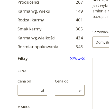
Producenci
267
jest wyb
Karma wg. wieku
149
zmienią 
bazując 
Rodzaj karmy
401
Smak karmy
305
Lista 
Sortowani
Karma wg.wielkości
434
Domyśl
Rozmiar opakowania
343
Filtry
Wyczyść
CENA
Cena od
Cena do
zł
zł
MARKA