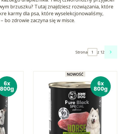
wym brzuszku? Tutaj znajdziesz rozwiązania, które
kre karmy dla psa, które wyselekcjonowaliśmy,
– bo zdrowie zaczyna się w misce.
Strona
z 12
NASTĘPNE
NOWOŚĆ