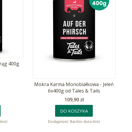
rąg 400g
Mokra Karma Monobiałkowa - Jeleń
6x400g od Tales & Tails
Cena
109,90 zł
DO KOSZYKA
ilość
Dostępność:
Bardzo duża ilość