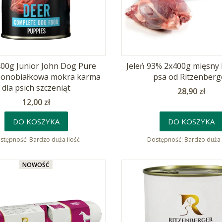
400g Junior John Dog Pure
Jeleń 93% 2x400g mięsny 
monobiałkowa mokra karma
psa od Ritzenberg
dla psich szczeniąt
Cena
28,90 zł
Cena
12,00 zł
DO KOSZYKA
DO KOSZYKA
stępność:
Bardzo duża ilość
Dostępność:
Bardzo duża 
NOWOŚĆ