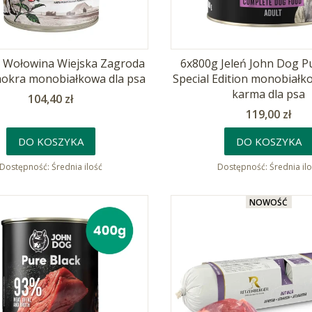
 Wołowina Wiejska Zagroda
6x800g Jeleń John Dog P
okra monobiałkowa dla psa
Special Edition monobiał
karma dla psa
Cena
104,40 zł
Cena
119,00 zł
DO KOSZYKA
DO KOSZYKA
Dostępność:
Średnia ilość
Dostępność:
Średnia il
NOWOŚĆ