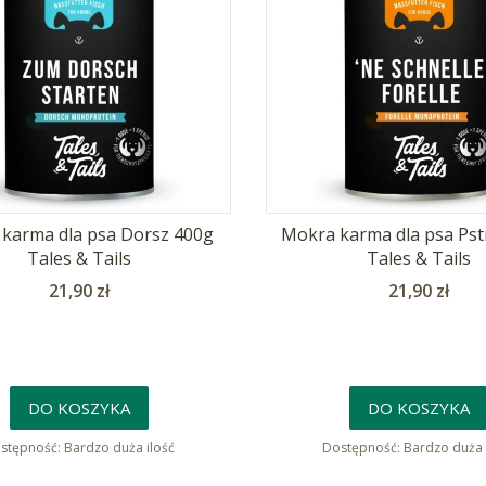
karma dla psa Dorsz 400g
Mokra karma dla psa Pst
Tales & Tails
Tales & Tails
Cena
Cena
21,90 zł
21,90 zł
DO KOSZYKA
DO KOSZYKA
stępność:
Bardzo duża ilość
Dostępność:
Bardzo duża 