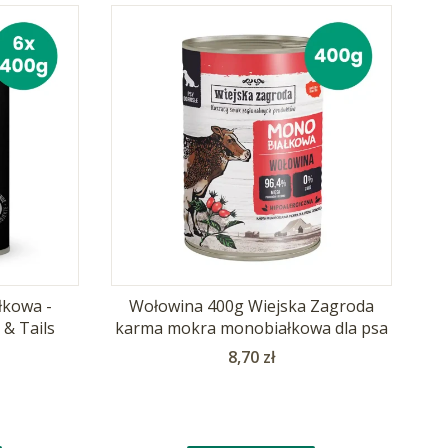
kowa -
Wołowina 400g Wiejska Zagroda
 & Tails
karma mokra monobiałkowa dla psa
Cena
8,70 zł