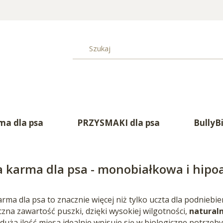
a dla psa
PRZYSMAKI dla psa
BullyB
 karma dla psa - monobiałkowa i hipo
ma dla psa to znacznie więcej niż tylko uczta dla podniebie
zna zawartość puszki, dzięki wysokiej wilgotności,
natural
a duża ilość mięsa idealnie wpisuje się w biologiczne potrze