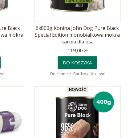
ure Black
6x800g Konina John Dog Pure Black
kowa mokra
Special Edition monobiałkowa mokra
karma dla psa
Cena
119,00 zł
DO KOSZYKA
ość
Dostępność:
Bardzo duża ilość
NOWOŚĆ