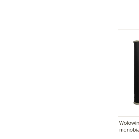
Wołowin
monobia