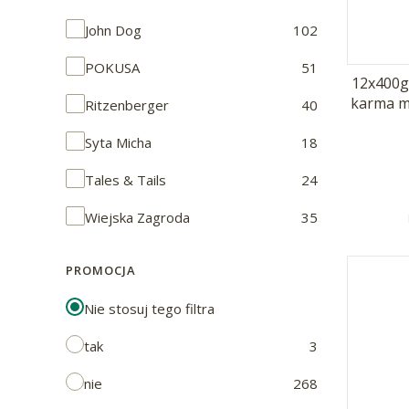
Marka
John Dog
102
POKUSA
51
12x400g
karma m
Ritzenberger
40
Syta Micha
18
Tales & Tails
24
Wiejska Zagroda
35
PROMOCJA
Nie stosuj tego filtra
tak
3
nie
268