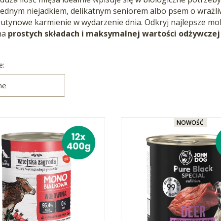
rednym niejadkiem, delikatnym seniorem albo psem o wrażli
rutynowe karmienie w wydarzenie dnia. Odkryj najlepsze mo
na
prostych składach i maksymalnej wartości odżywczej
produktów
e:
ne
NOWOŚĆ