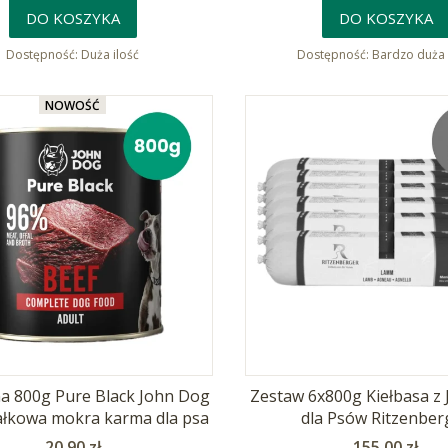
DO KOSZYKA
DO KOSZYKA
Dostępność:
Duża ilość
Dostępność:
Bardzo duża 
NOWOŚĆ
a 800g Pure Black John Dog
Zestaw 6x800g Kiełbasa z 
łkowa mokra karma dla psa
dla Psów Ritzenber
Cena
Cena
20,90 zł
155,00 zł