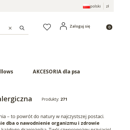
polski
zł
Produkty w ko
Zaloguj się
Ulubione
Wyczyść
Szukaj
illows
AKCESORIA dla psa
alergiczna
Produkty:
271
nia – to powrót do natury w najczystszej postaci.
nie dba o nawodnienie organizmu i zdrowie
by każdego drapieżnika. Twój czworonożny przyjaciel