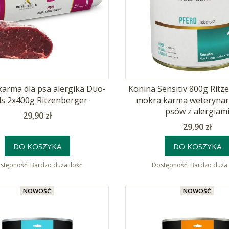
karma dla psa alergika Duo-
Konina Sensitiv 800g Ritz
ls 2x400g Ritzenberger
mokra karma weterynary
psów z alergiam
Cena
29,90 zł
Cena
29,90 zł
DO KOSZYKA
DO KOSZYKA
stępność:
Bardzo duża ilość
Dostępność:
Bardzo duża 
NOWOŚĆ
NOWOŚĆ