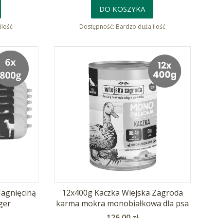
DO KOSZYKA
ilość
Dostępność:
Bardzo duża ilość
Jagnięciną
12x400g Kaczka Wiejska Zagroda
ger
karma mokra monobiałkowa dla psa
Cena
126,00 zł