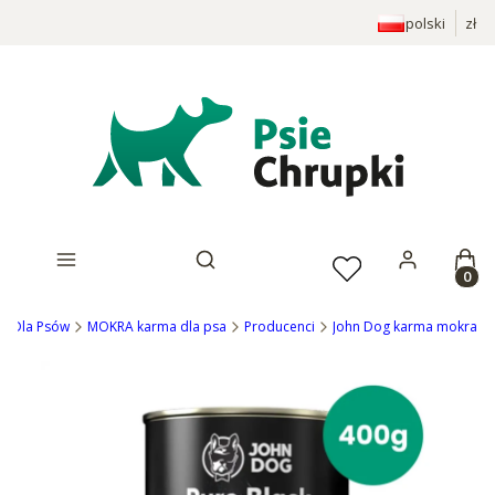
polski
zł
Prod
Otwórz wyszukiwarkę
ep Dla Psów
MOKRA karma dla psa
Producenci
John Dog karma mokra