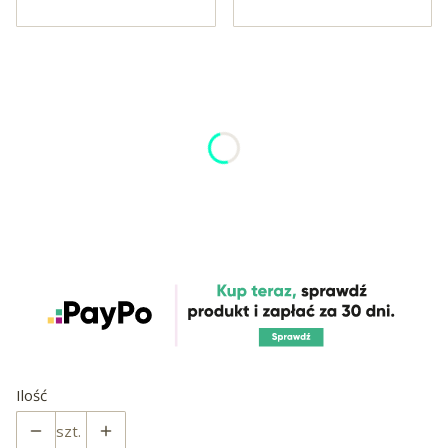
Wybierz wariant produktu:
Poszczególne warianty mogą różnić się ceną
*
Rozmiar
XS 34-41CM OBWÓD SZYI
S 41-48CM OBWÓD SZYI
M 45-53CM OBWÓD SZYI
L 46-56CM OBWÓD SZYI
XL51-60CM OBWÓD SZYI
Ilość
szt.