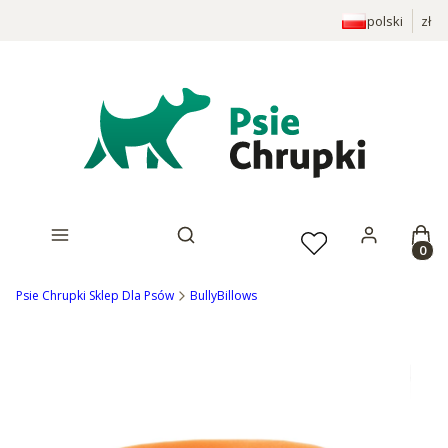
polski
zł
Prod
Otwórz wyszukiwarkę
Psie Chrupki Sklep Dla Psów
BullyBillows