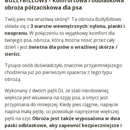
BULLYBILLOWS - Komfortowa i odblaskowa
obroża półzaciskowa dla psa
Twój pies ma wrażliwą skórę? Ta obroża BullyBillows
składa się z
3 warstw wewnętrznych: nylonu, pianki i
neoprenu.
W połączeniu to wyjątkowy komfort dla
twojego psa, obroża, którą można nosić przez cały
dzień i jest
świetna dla psów o wrażliwej skórze /
sierści.
Tysiące osób doświadczyło znacznie przyjemniejszego
chodzenia już po pierwszym spacerze z tego typu
obrożą.
Wykonany z dwóch pętli DL ze stali nierdzewnej,
większa jest wsuwana na szyję psa, a smycz jest
przypinana do mniejszej. Kiedy pies ciągnie, napięcie
napina małą pętlę, co powoduje naprężenie większej
pętli na szyi.
Obroża
jest także wyposażona w dwa
paski odblaskowe, aby zapewnić bezpieczniejsze i