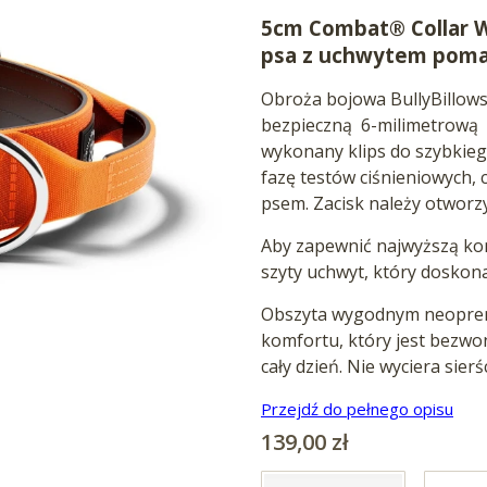
5cm Combat® Collar 
psa z uchwytem pom
Obroża bojowa BullyBillow
bezpieczną
6-milimetrową
wykonany klips do szybkiego
fazę testów ciśnieniowych,
psem. Zacisk należy otworzy
Aby zapewnić najwyższą ko
szyty uchwyt, który doskon
Obszyta wygodnym neopre
komfortu, który jest bezw
cały dzień. Nie wyciera sierś
Przejdź do pełnego opisu
Cena
139,00 zł