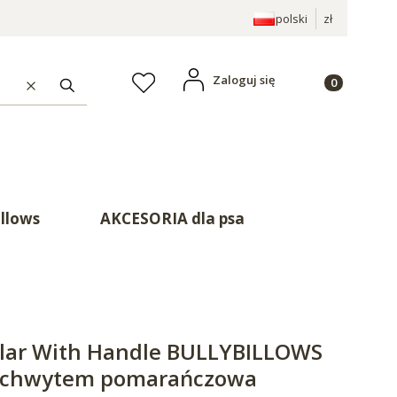
polski
zł
Produkty w ko
Zaloguj się
Ulubione
Wyczyść
Szukaj
illows
AKCESORIA dla psa
lar With Handle BULLYBILLOWS
z uchwytem pomarańczowa