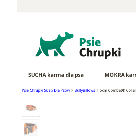
SUCHA karma dla psa
MOKRA karm
Psie Chrupki Sklep Dla Psów
BullyBillows
5cm Combat® Collar