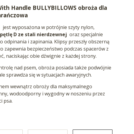
With Handle BULLYBILLOWS obroża dla
arańczowa
s
jest wyposażona w potrójnie szyty nylon,
pętlę D ze stali nierdzewnej
oraz specjalnie
 odpinania i zapinania. Klipsy przeszły obszerną
 co zapewnia bezpieczeństwo podczas spacerów z
ć, naciskając obie dźwignie z każdej strony.
ntrolę nad psem, obroża posiada także podwójnie
ale sprawdza się w sytuacjach awaryjnych.
nem wewnątrz obroży dla maksymalnego
onny, wodoodporny i wygodny w noszeniu przez
ci psa.