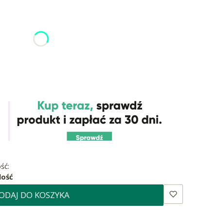
óżnić się ceną
I
YI
I
YI
ść:
lość
ODAJ DO KOSZYKA