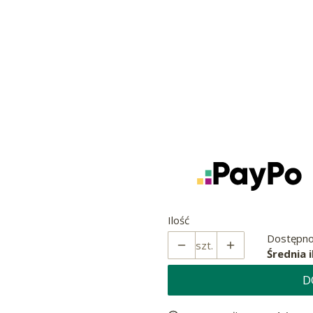
Poszczególne warianty mogą r
*
Rozmiar
S-40cm-50cm OBWÓD SZY
M–43cm-58cm OBWÓD SZ
L-45cm-66cm OBWÓD SZY
XL-56cm-73cm OBWÓD SZ
Ilość
Dostępno
szt.
Średnia i
D