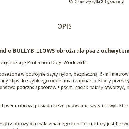
Czas wysyłki:
24 godziny
OPIS
andle BULLYBILLOWS obroża dla psa z uchwyt
 organizację Protection Dogs Worldwide.
posażona w potrójnie szyty nylon, bezpieczną
6-milimetro
ny klips do szybkiego odpinania i zapinania. Klipsy przesz
eństwo podczas spacerów z psem. Zacisk należy otworzyć, na
d psem, obroża posiada także podwójnie szyty uchwyt, któr
trz obroży dla maksymalnego komfortu, który jest bezw