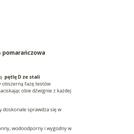
em pomarańczowa
wą
pętlę D ze stali
ły obszerną fazę testów
ciskając obie dźwignie z każdej
y doskonale sprawdza się w
onny, wodoodporny i wygodny w