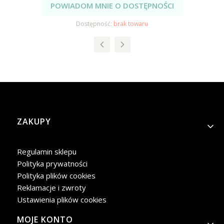
POWIADOM MNIE O DOSTĘPNOŚCI
Dostępność:
brak towaru
Linki w stopce
ZAKUPY
Regulamin sklepu
Polityka prywatności
Polityka plików cookies
Reklamacje i zwroty
Ustawienia plików cookies
MOJE KONTO