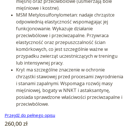
mięśni) oraz przeciwbólowe (uśmierzają bóle
mięśniowe i kostne).
MSM Metylosulfonylometan: nadaje chrząstce
odpowiednią elastyczność wspomagając jej
funkcjonowanie. Wykazuje działanie
przeciwbólowe i przeciwzapalne. Przywraca
elastyczność oraz przepuszczalność ścian
komórkowych, co jest szczególnie ważne w
przypadku zwierząt uczestniczących w treningu
lub intensywnej pracy.
Kryl: ma szczególne znaczenie w ochronie
chrząstki stawowej przed procesami zwyrodnienia
i stanami zapalnymi. Wspomaga rozwój masy
mięśniowej, bogaty w NNKT i astaksantynę,
posiada sprawdzone właściwości przeciwzapalne i
przeciwbólowe.
Przejdź do pełnego opisu
Cena
260,00 zł