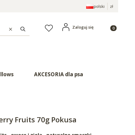
polski
zł
Produkty w ko
Zaloguj się
Ulubione
Wyczyść
Szukaj
illows
AKCESORIA dla psa
erry Fruits 70g Pokusa
uits - owoce i zioła - naturalne smaczki