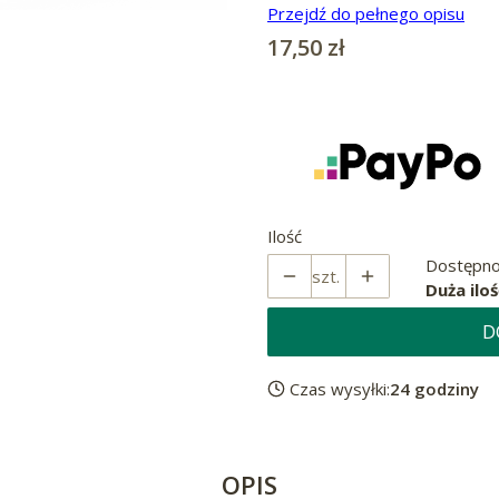
Przejdź do pełnego opisu
Cena
17,50 zł
Ilość
Dostępno
szt.
Duża iloś
D
Czas wysyłki:
24 godziny
OPIS