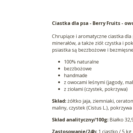
Ciastka dla psa - Berry Fruits - ow
Chrupiące i aromatyczne ciastka dla
minerałów, a także ziół: czystka i 
psiastka są bezzbożowe i bezmięsne
100% naturalne
bezzbożowe
handmade
z owocami leśnymi (jagody, mal
z ziołami (czystek, pokrzywa)
Skład:
żółtko jaja, ziemniaki, cerato
maliny, czystek (Cistus L.), pokrzywa (
Skład analityczny/100g:
Białko 32,
Zastosowanie/24h:
1 ciastko / 5 kg