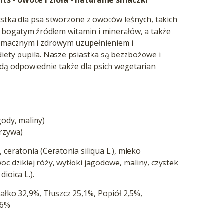
astka dla psa stworzone z owoców leśnych, takich
są bogatym źródłem witamin i minerałów, a także
ą smacznym i zdrowym uzupełnieniem i
iety pupila. Nasze psiastka są bezzbożowe i
dą odpowiednie także dla psich wegetarian
gody, maliny)
krzywa)
, ceratonia (Ceratonia siliqua L.), mleko
c dzikiej róży, wytłoki jagodowe, maliny, czystek
dioica L.).
iałko 32,9%, Tłuszcz 25,1%, Popiół 2,5%,
,6%