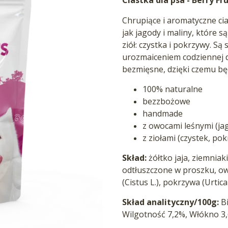
Chrupiące i aromatyczne ci
jak jagody i maliny, które 
ziół: czystka i pokrzywy. S
urozmaiceniem codziennej d
bezmięsne, dzięki czemu bę
100% naturalne
bezzbożowe
handmade
z owocami leśnymi (ja
z ziołami (czystek, po
Skład:
żółtko jaja, ziemniaki
odtłuszczone w proszku, owo
(Cistus L.), pokrzywa (Urtica 
Skład analityczny/100g:
B
Wilgotność 7,2%, Włókno 3