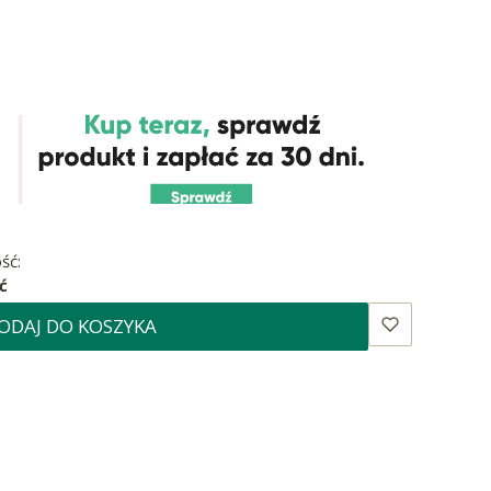
ść:
ć
ODAJ DO KOSZYKA