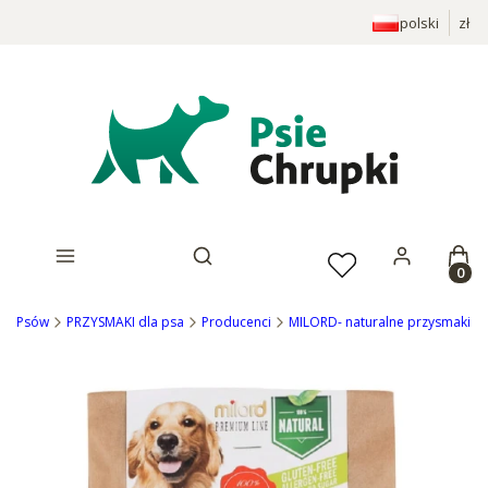
polski
zł
Prod
Otwórz wyszukiwarkę
Dla Psów
PRZYSMAKI dla psa
Producenci
MILORD- naturalne przysmaki