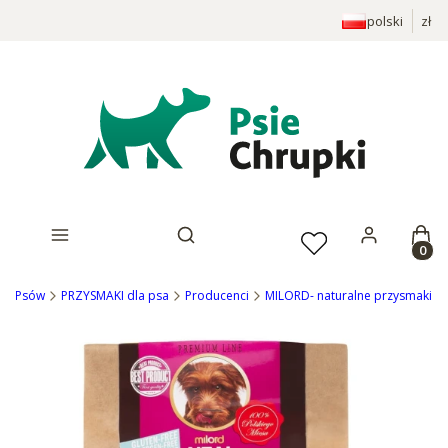
polski
zł
Prod
Otwórz wyszukiwarkę
Dla Psów
PRZYSMAKI dla psa
Producenci
MILORD- naturalne przysmaki