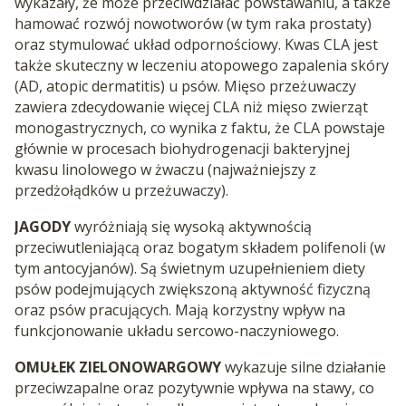
wykazały, że może przeciwdziałać powstawaniu, a także
hamować rozwój nowotworów (w tym raka prostaty)
oraz stymulować układ odpornościowy. Kwas CLA jest
także skuteczny w leczeniu atopowego zapalenia skóry
(AD, atopic dermatitis) u psów. Mięso przeżuwaczy
zawiera zdecydowanie więcej CLA niż mięso zwierząt
monogastrycznych, co wynika z faktu, że CLA powstaje
głównie w procesach biohydrogenacji bakteryjnej
kwasu linolowego w żwaczu (najważniejszy z
przedżołądków u przeżuwaczy).
JAGODY
wyróżniają się wysoką aktywnością
przeciwutleniającą oraz bogatym składem polifenoli (w
tym antocyjanów). Są świetnym uzupełnieniem diety
psów podejmujących zwiększoną aktywność fizyczną
oraz psów pracujących. Mają korzystny wpływ na
funkcjonowanie układu sercowo-naczyniowego.
OMUŁEK ZIELONOWARGOWY
wykazuje silne działanie
przeciwzapalne oraz pozytywnie wpływa na stawy, co