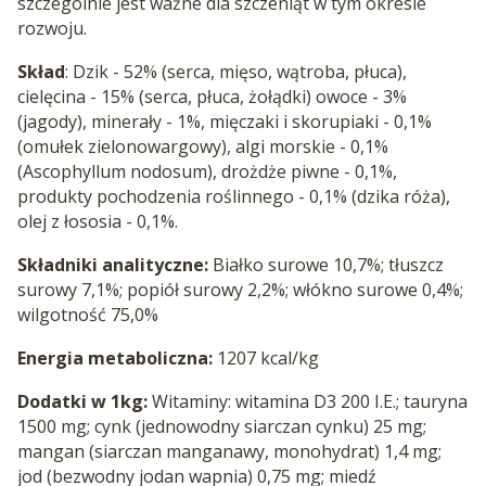
szczególnie jest ważne dla szczeniąt w tym okresie
rozwoju.
Skład
: Dzik - 52% (serca, mięso, wątroba, płuca),
cielęcina - 15% (serca, płuca, żołądki) owoce - 3%
(jagody), minerały - 1%, mięczaki i skorupiaki - 0,1%
(omułek zielonowargowy), algi morskie - 0,1%
(Ascophyllum nodosum), drożdże piwne - 0,1%,
produkty pochodzenia roślinnego - 0,1% (dzika róża),
olej z łososia - 0,1%.
Składniki analityczne:
Białko surowe 10,7%; tłuszcz
surowy 7,1%; popiół surowy 2,2%; włókno surowe 0,4%;
wilgotność 75,0%
Energia metaboliczna:
1207 kcal/kg
Dodatki w 1kg:
Witaminy: witamina D3 200 I.E.; tauryna
1500 mg; cynk (jednowodny siarczan cynku) 25 mg;
mangan (siarczan manganawy, monohydrat) 1,4 mg;
jod (bezwodny jodan wapnia) 0,75 mg; miedź