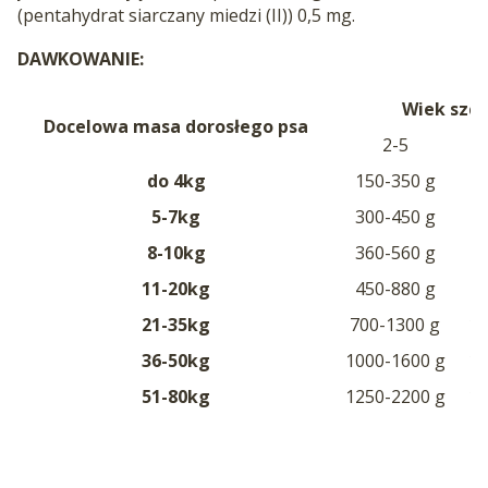
(pentahydrat siarczany miedzi (II)) 0,5 mg.
DAWKOWANIE:
Wiek szcz
Docelowa masa dorosłego psa
2-5
do 4kg
150-350 g
1
5-7kg
300-450 g
3
8-10kg
360-560 g
4
11-20kg
450-880 g
6
21-35kg
700-1300 g
10
36-50kg
1000-1600 g
15
51-80kg
1250-2200 g
19