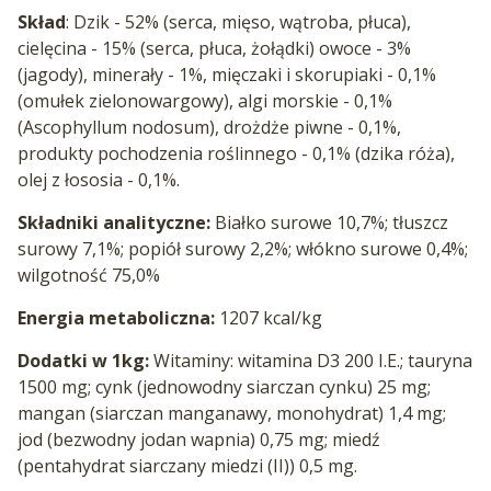
Skład
: Dzik - 52% (serca, mięso, wątroba, płuca),
cielęcina - 15% (serca, płuca, żołądki) owoce - 3%
(jagody), minerały - 1%, mięczaki i skorupiaki - 0,1%
(omułek zielonowargowy), algi morskie - 0,1%
(Ascophyllum nodosum), drożdże piwne - 0,1%,
produkty pochodzenia roślinnego - 0,1% (dzika róża),
olej z łososia - 0,1%.
Składniki analityczne:
Białko surowe 10,7%; tłuszcz
surowy 7,1%; popiół surowy 2,2%; włókno surowe 0,4%;
wilgotność 75,0%
Energia metaboliczna:
1207 kcal/kg
Dodatki w 1kg:
Witaminy: witamina D3 200 I.E.; tauryna
1500 mg; cynk (jednowodny siarczan cynku) 25 mg;
mangan (siarczan manganawy, monohydrat) 1,4 mg;
jod (bezwodny jodan wapnia) 0,75 mg; miedź
(pentahydrat siarczany miedzi (II)) 0,5 mg.