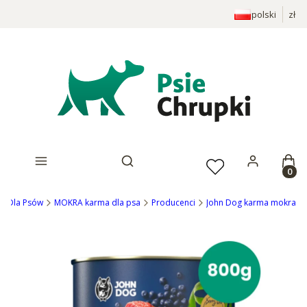
polski
zł
Prod
Otwórz wyszukiwarkę
ep Dla Psów
MOKRA karma dla psa
Producenci
John Dog karma mokra