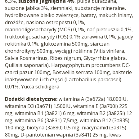
6,3%,
suszona jagnięcina 4%
, pulpa buraczana,
suszone jabłka 3%, ziemniaki, substancje mineralne,
hydrolizowane białko zwierzęce, bataty, makuch lniany,
drożdże, nasiona ostropestu 0,1%,
mannooligosacharydy (MOS) 0,1%, nać pietruszki 0,1%,
fruktooligosacharydy (FOS) 0,1% żurawina 0,1%, jagody
rokitnika 0,1%, glukozamina 500mg, siarczan
chondroityny 500mg, wyciągi roślinne (Vitis vinifera,
Salvia Rosmarinus, Ribes nigrum, Glycyrrhiza glabra,
Quillaia saponaria), Harpagophytum procumbens DC-
czarci pazur 100mg, Boswellia serrata 100mg, bakterie
inaktywowane i ich części (Lactobacillus paracasei)
0,01%, Yucca schidigera
Dodatki dietetyczne:
witamina A (3a672a) 18.000IU,
witamina D3 (3a671) 1.500IU, witamina E (3a700i) 225
mg, witamina B1 (3a821) 6 mg, witamina B2 (3a825i) 12
mg, witamina B6 (3a831) 7,5mg, witamina B12 (3a835)
160 mcg, biotyna (3a880) 0,5 mg, niacynamid (3a315)
80mg, D-pantotenian wapnia (3a841) 25 mg, kwas