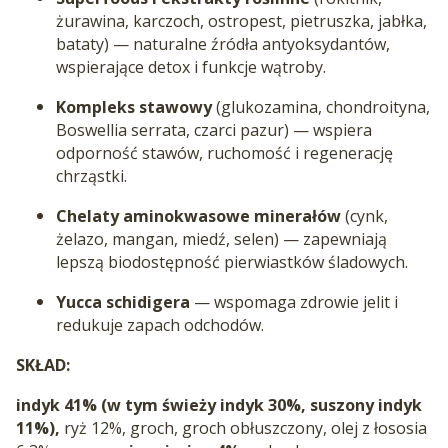
żurawina, karczoch, ostropest, pietruszka, jabłka,
bataty) — naturalne źródła antyoksydantów,
wspierające detox i funkcje wątroby.
Kompleks stawowy
(glukozamina, chondroityna,
Boswellia serrata, czarci pazur) — wspiera
odporność stawów, ruchomość i regenerację
chrząstki.
Chelaty aminokwasowe minerałów
(cynk,
żelazo, mangan, miedź, selen) — zapewniają
lepszą biodostępność pierwiastków śladowych.
Yucca schidigera
— wspomaga zdrowie jelit i
redukuje zapach odchodów.
SKŁAD:
indyk 41% (w tym świeży indyk 30%, suszony indyk
11%),
ryż 12%, groch, groch obłuszczony, olej z łososia