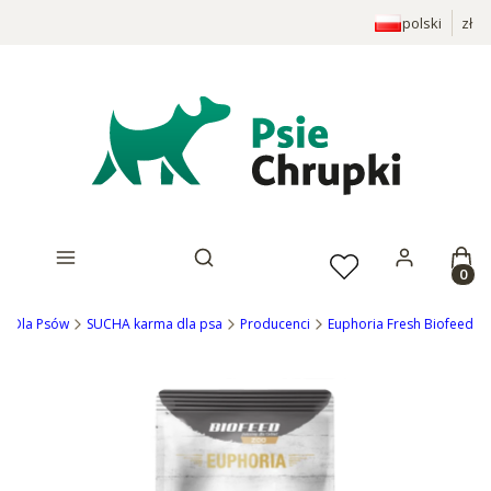
polski
zł
Prod
Otwórz wyszukiwarkę
ep Dla Psów
SUCHA karma dla psa
Producenci
Euphoria Fresh Biofeed