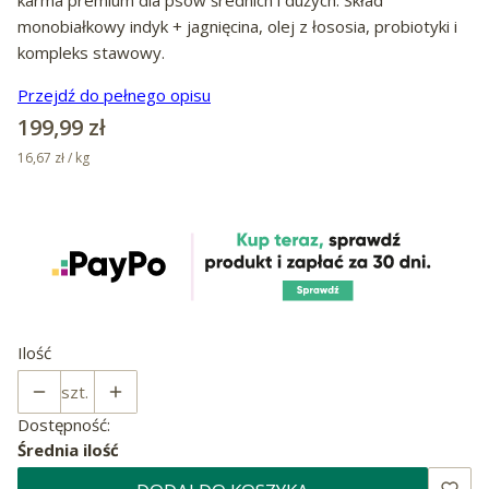
monobiałkowy indyk + jagnięcina, olej z łososia, probiotyki i
kompleks stawowy.
Przejdź do pełnego opisu
Cena
199,99 zł
16,67 zł / kg
Ilość
szt.
Dostępność:
Średnia ilość