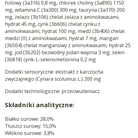
foliowy (3a316) 0,8 mg, chlorek choliny (3a890) 1150
mg, witamina C (3a300) 300 mg, tauryna (3a370) 200
mg, żelazo (3b106) chelat żelaza z aminokwasami,
hydrat 45 mg, cynk (3b606) chelat cynku z
aminokwasami, hydrat 100 mg, miedź (3b406) chelat
miedzi (II) z aminokwasami, hydrat 7 mg, mangan
(3b504) chelat manganowy z aminokwasami, hydrat 25
mg, jod (3b202) bezwodny jodan wapnia 3 mg, selen
(3b818) cynk-L-selenometionina 0,2 mg
Dodatki sensoryczne: ekstrakt z karczocha
zwyczajnego (Cynara scolumus L.) 200 mg
Dodatki technologiczne: przeciwutleniacz
Składniki analityczne:
Białko surowe: 28,0%
Tłuszcz surowy: 15,0%
Włókno surowe: 3,8%