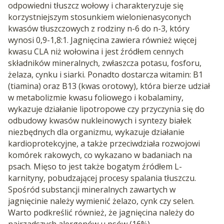
odpowiedni tłuszcz wołowy i charakteryzuje się
korzystniejszym stosunkiem wielonienasyconych
kwasów tłuszczowych z rodziny n-6 do n-3, który
wynosi 0,9-1,8:1. Jagnięcina zawiera również więcej
kwasu CLA niż wołowina i jest źródłem cennych
składników mineralnych, zwłaszcza potasu, fosforu,
żelaza, cynku i siarki. Ponadto dostarcza witamin: B1
(tiamina) oraz B13 (kwas orotowy), która bierze udział
w metabolizmie kwasu foliowego i kobalaminy,
wykazuje działanie lipotropowe czy przyczynia się do
odbudowy kwasów nukleinowych i syntezy białek
niezbędnych dla organizmu, wykazuje działanie
kardioprotekcyjne, a także przeciwdziała rozwojowi
komórek rakowych, co wykazano w badaniach na
psach. Mięso to jest także bogatym źródłem L-
karnityny, pobudzającej procesy spalania tłuszczu.
Spośród substancji mineralnych zawartych w
jagnięcinie należy wymienić żelazo, cynk czy selen.
Warto podkreślić również, że jagnięcina należy do
najrzadszych alergenów u psów (16%).