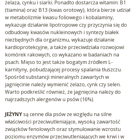
żelaza, cynku i siarki. Ponadto dostarcza witamin: B1
(tiamina) oraz B13 (kwas orotowy), która bierze udział
w metabolizmie kwasu foliowego i kobalaminy,
wykazuje działanie lipotropowe czy przyczynia się do
odbudowy kwasów nukleinowych i syntezy białek
niezbędnych dla organizmu, wykazuje działanie
kardioprotekcyjne, a także przeciwdziała rozwojowi
komórek rakowych, co wykazano w badaniach na
psach. Mięso to jest także bogatym źródłem L-
karnityny, pobudzającej procesy spalania tłuszczu.
Spośród substancji mineralnych zawartych w
jagnięcinie należy wymienić żelazo, cynk czy selen.
Warto podkreślić również, że jagnięcina należy do
najrzadszych alergenów u psów (16%).
JEŻYNY
są cenne dla psów ze względu na silne
właściwości przeciwutleniające, wysoką zawartość
związków fenolowych oraz stymulowanie wzrostu
poziomu enzymów przeciwutleniających we krwi i w