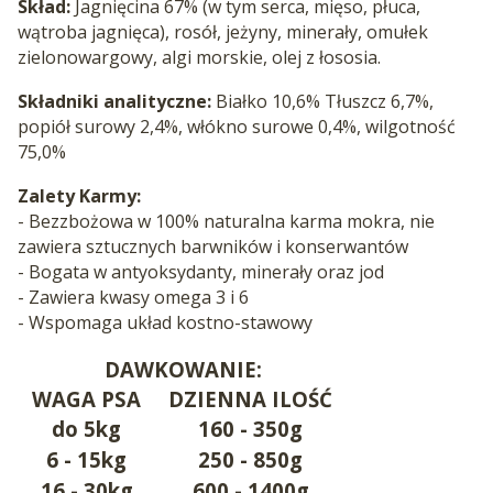
Skład:
Jagnięcina 67% (w tym serca, mięso, płuca,
wątroba jagnięca), rosół, jeżyny, minerały, omułek
zielonowargowy, algi morskie, olej z łososia.
Składniki analityczne:
Białko 10,6% Tłuszcz 6,7%,
popiół surowy 2,4%, włókno surowe 0,4%, wilgotność
75,0%
Zalety Karmy:
- Bezzbożowa w 100% naturalna karma mokra, nie
zawiera sztucznych barwników i konserwantów
- Bogata w antyoksydanty, minerały oraz jod
- Zawiera kwasy omega 3 i 6
- Wspomaga układ kostno-stawowy
DAWKOWANIE:
WAGA PSA
DZIENNA ILOŚĆ
do 5kg
160 - 350g
6 - 15kg
250 - 850g
16 - 30kg
600 - 1400g