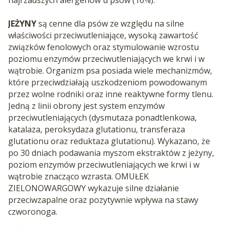
JEŻYNY
są cenne dla psów ze względu na silne
właściwości przeciwutleniające, wysoką zawartość
związków fenolowych oraz stymulowanie wzrostu
poziomu enzymów przeciwutleniających we krwi i w
wątrobie. Organizm psa posiada wiele mechanizmów,
które przeciwdziałają uszkodzeniom powodowanym
przez wolne rodniki oraz inne reaktywne formy tlenu.
Jedną z linii obrony jest system enzymów
przeciwutleniających (dysmutaza ponadtlenkowa,
katalaza, peroksydaza glutationu, transferaza
glutationu oraz reduktaza glutationu). Wykazano, że
po 30 dniach podawania myszom ekstraktów z jeżyny,
poziom enzymów przeciwutleniających we krwi i w
wątrobie znacząco wzrasta.
OMUŁEK
ZIELONOWARGOWY wykazuje silne działanie
przeciwzapalne oraz pozytywnie wpływa na stawy
czworonoga.