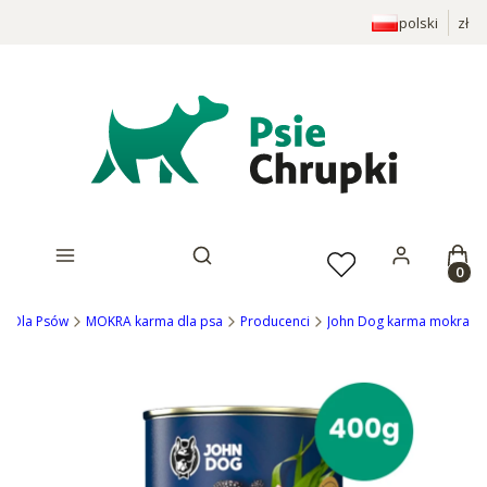
polski
zł
Prod
Otwórz wyszukiwarkę
ep Dla Psów
MOKRA karma dla psa
Producenci
John Dog karma mokra