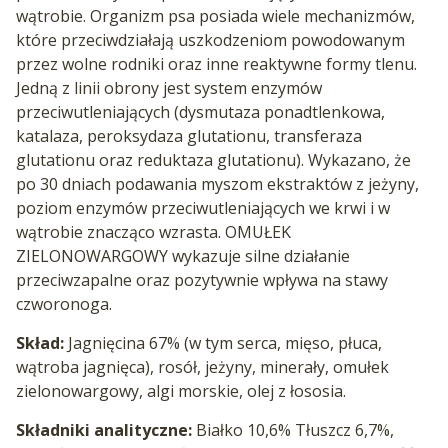
wątrobie. Organizm psa posiada wiele mechanizmów,
które przeciwdziałają uszkodzeniom powodowanym
przez wolne rodniki oraz inne reaktywne formy tlenu.
Jedną z linii obrony jest system enzymów
przeciwutleniających (dysmutaza ponadtlenkowa,
katalaza, peroksydaza glutationu, transferaza
glutationu oraz reduktaza glutationu). Wykazano, że
po 30 dniach podawania myszom ekstraktów z jeżyny,
poziom enzymów przeciwutleniających we krwi i w
wątrobie znacząco wzrasta.
OMUŁEK
ZIELONOWARGOWY wykazuje silne działanie
przeciwzapalne oraz pozytywnie wpływa na stawy
czworonoga.
Skład:
Jagnięcina 67% (w tym serca, mięso, płuca,
wątroba jagnięca), rosół, jeżyny, minerały, omułek
zielonowargowy, algi morskie, olej z łososia.
Składniki analityczne:
Białko 10,6% Tłuszcz 6,7%,