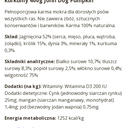
kurkumy 400g John Dog Pumpkin
Pełnoporcjowa karma mokra dla dorosłych psów
wszystkich ras. Nie zawiera zbóż, sztucznych
konserwantów i barwników. Karma 100% naturalna.
Skład:
Jagnięcina 52% (serca, mięso, płuca, wątroba,
żołądki), królik 15%, dynia 3%, minerały 1%, kurkuma
0,3%.
Składniki analityczne:
Białko surowe 10,7%; tłuszcz
surowy 8,3%; popiół surowy 2,5%; włókno surowe 0,4%;
wilgotność 75%
Dodatki (na kg):
Witaminy: Witamina D3 200 IU
Dodatki dietetyczne: Cynk (jednowodny siarczan cynku)
25mg; mangan (siarczan manganawy, monohydrat)
1,4mg; jod (bezwodny jodan wapnia) 0,75mg.
Energia metaboliczna:
1252 kcal/kg