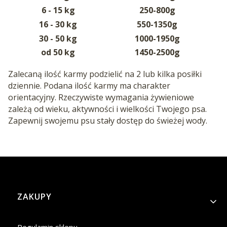
6 - 15 kg
250-800g
16 - 30 kg
550-1350g
30 - 50 kg
1000-1950g
od 50 kg
1450-2500g
Zalecaną ilość karmy podzielić na 2 lub kilka posiłki
dziennie. Podana ilość karmy ma charakter
orientacyjny. Rzeczywiste wymagania żywieniowe
zależą od wieku, aktywności i wielkości Twojego psa.
Zapewnij swojemu psu stały dostęp do świeżej wody.
Linki w stopce
ZAKUPY
Regulamin sklepu