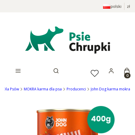
polski
zł
Prod
Otwórz wyszukiwarkę
ep Dla Psów
MOKRA karma dla psa
Producenci
John Dog karma mokra