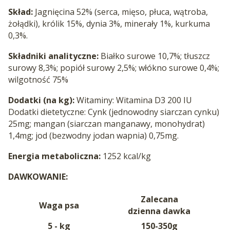
Skład:
Jagnięcina 52% (serca, mięso, płuca, wątroba,
żołądki), królik 15%, dynia 3%, minerały 1%, kurkuma
0,3%.
Składniki analityczne:
Białko surowe 10,7%; tłuszcz
surowy 8,3%; popiół surowy 2,5%; włókno surowe 0,4%;
wilgotność 75%
Dodatki (na kg):
Witaminy: Witamina D3 200 IU
Dodatki dietetyczne: Cynk (jednowodny siarczan cynku)
25mg; mangan (siarczan manganawy, monohydrat)
1,4mg; jod (bezwodny jodan wapnia) 0,75mg.
Energia metaboliczna:
1252 kcal/kg
DAWKOWANIE:
Zalecana
Waga psa
dzienna dawka
5 - kg
150-350g