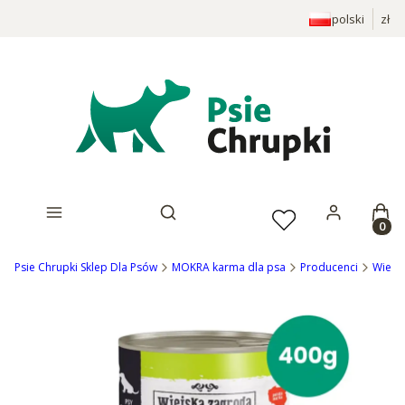
polski
zł
Prod
Otwórz wyszukiwarkę
Psie Chrupki Sklep Dla Psów
MOKRA karma dla psa
Producenci
Wiejs