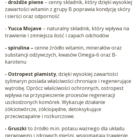
-
drożdże piwne
– cenny składnik, który dzięki wysokiej
zawartości witamin z grupy B poprawia kondycję skóry
i sierści oraz odporność
-
Yucca Mojave
– naturalny składnik, który wpływa na
trawienie i zmniejsza ilość i zapach odchodów
- spirulina –
cenne źródło witamin, minerałów oraz
substancji odżywczych, kwasów Omega-6 oraz
B-
karotenu
- Ostropest plamisty
, dzięki wysokiej zawartości
sylimaryn posiada właściwości chroniące i regenerujące
wątrobę. Oprócz właściwości ochronnych, ostropest
wpływa na przyspieszenie procesów regeneracji
uszkodzonych komórek. Wykazuje działanie
żółciotwórcze, żółciopędne, detoksykujące
przeciwzapalne i rozkurczowe.
- Gruszki
to źródło m.in. potasu ważnego dla układu
nerwowego i zdrowych mięśni, wspomagają trawienie.