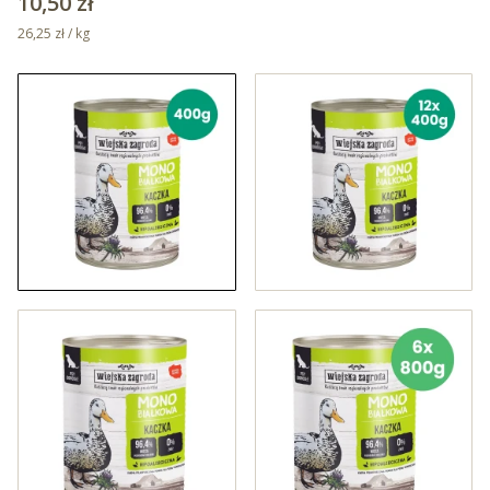
Cena
10,50 zł
26,25 zł / kg