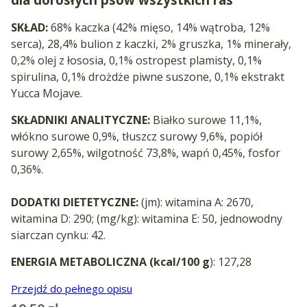
SKŁAD:
68% kaczka (42% mięso, 14% wątroba, 12%
serca), 28,4% bulion z kaczki, 2% gruszka, 1% minerały,
0,2% olej z łososia, 0,1% ostropest plamisty, 0,1%
spirulina, 0,1% drożdże piwne suszone, 0,1% ekstrakt
Yucca Mojave.
SKŁADNIKI ANALITYCZNE:
B
iałko surowe 11,1%,
włókno surowe 0,9%, tłuszcz surowy 9,6%, popiół
surowy 2,65%, wilgotność 73,8%, wapń 0,45%, fosfor
0,36%.
DODATKI DIETETYCZNE:
(jm): witamina A: 2670,
witamina D: 290; (mg/kg): witamina E: 50, jednowodny
siarczan cynku: 42.
ENERGIA METABOLICZNA (kcal/100 g
): 127,28
Przejdź do pełnego opisu