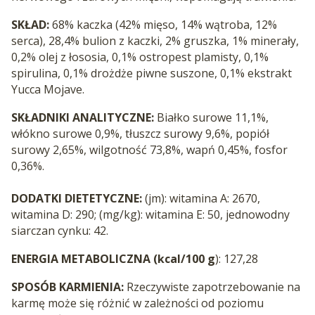
SKŁAD:
68% kaczka (42% mięso, 14% wątroba, 12%
serca), 28,4% bulion z kaczki, 2% gruszka, 1% minerały,
0,2% olej z łososia, 0,1% ostropest plamisty, 0,1%
spirulina, 0,1% drożdże piwne suszone, 0,1% ekstrakt
Yucca Mojave.
SKŁADNIKI ANALITYCZNE:
B
iałko surowe 11,1%,
włókno surowe 0,9%, tłuszcz surowy 9,6%, popiół
surowy 2,65%, wilgotność 73,8%, wapń 0,45%, fosfor
0,36%.
DODATKI DIETETYCZNE:
(jm): witamina A: 2670,
witamina D: 290; (mg/kg): witamina E: 50, jednowodny
siarczan cynku: 42.
ENERGIA METABOLICZNA (kcal/100 g
): 127,28
SPOSÓB KARMIENIA:
Rzeczywiste zapotrzebowanie na
karmę może się różnić w zależności od poziomu