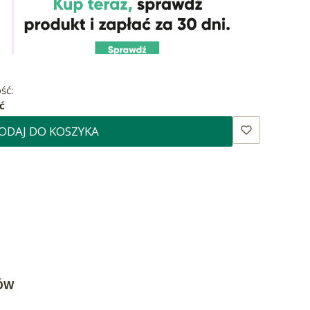
ść:
ć
ODAJ DO KOSZYKA
SÓW