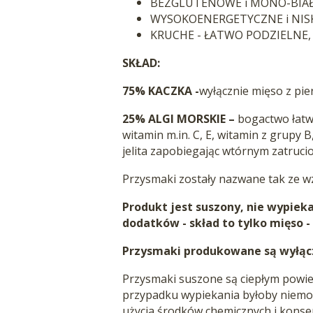
BEZGLUTENOWE i MONO-BIA
WYSOKOENERGETYCZNE i NIS
KRUCHE - ŁATWO PODZIELNE,
SKŁAD:
75% KACZKA -
wyłącznie mięso z pier
25% ALGI MORSKIE –
bogactwo łatwo
witamin m.in. C, E, witamin z grupy 
jelita zapobiegając wtórnym zatruci
Przysmaki zostały nazwane tak ze wz
Produkt jest suszony, nie wypieka
dodatków - skład to tylko mięso -
Przysmaki produkowane są wyłącz
Przysmaki suszone są ciepłym powie
przypadku wypiekania byłoby niemoż
użycia środków chemicznych i konse