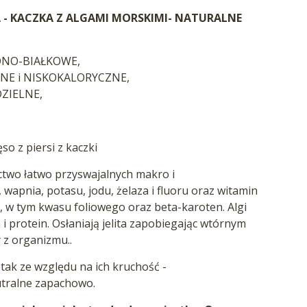
 - KACZKA Z ALGAMI MORSKIMI- NATURALNE
ONO-BIAŁKOWE,
E i NISKOKALORYCZNE,
ZIELNE,
so z piersi z kaczki
two łatwo przyswajalnych makro i
wapnia, potasu, jodu, żelaza i fluoru oraz witamin
 B, w tym kwasu foliowego oraz beta-karoten. Algi
i protein. Osłaniają jelita zapobiegając wtórnym
 z organizmu..
tak ze względu na ich kruchość -
utralne zapachowo.