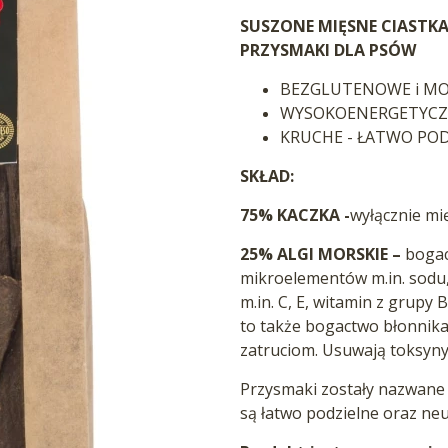
SUSZONE MIĘSNE CIASTKA
PRZYSMAKI DLA PSÓW
BEZGLUTENOWE i M
WYSOKOENERGETYCZN
KRUCHE - ŁATWO POD
SKŁAD:
75% KACZKA -
wyłącznie mię
25% ALGI MORSKIE –
bogac
mikroelementów m.in. sodu, 
m.in. C, E, witamin z grupy
to także bogactwo błonnika 
zatruciom. Usuwają toksyny
Przysmaki zostały nazwane 
są łatwo podzielne oraz ne