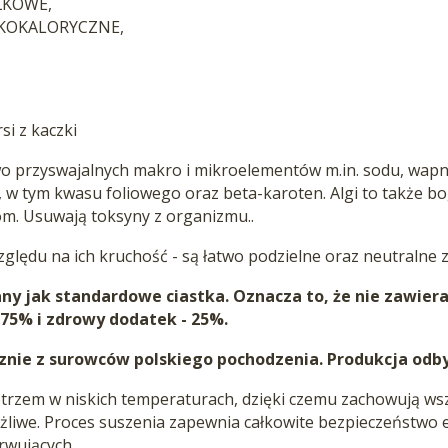
ŁKOWE,
KOKALORYCZNE,
si z kaczki
 przyswajalnych makro i mikroelementów m.in. sodu, wapnia,
B, w tym kwasu foliowego oraz beta-karoten. Algi to także bo
om. Usuwają toksyny z organizmu..
ględu na ich kruchość - są łatwo podzielne oraz neutralne
ny jak standardowe ciastka. Oznacza to, że nie zawiera
 75% i zdrowy dodatek - 25%.
nie z surowców polskiego pochodzenia. Produkcja odby
trzem w niskich temperaturach, dzięki czemu zachowują wsz
liwe. Proces suszenia zapewnia całkowite bezpieczeństwo e
rwujących.