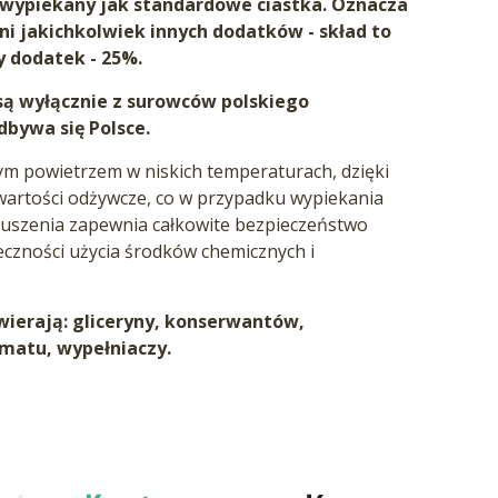
e wypiekany jak standardowe ciastka. Oznacza
ani jakichkolwiek innych dodatków - skład to
y dodatek - 25%.
ą wyłącznie z surowców polskiego
dbywa się Polsce.
ym powietrzem w niskich temperaturach, dzięki
wartości odżywcze, co w przypadku wypiekania
suszenia zapewnia całkowite bezpieczeństwo
eczności użycia środków chemicznych i
ierają: gliceryny, konserwantów,
matu, wypełniaczy.