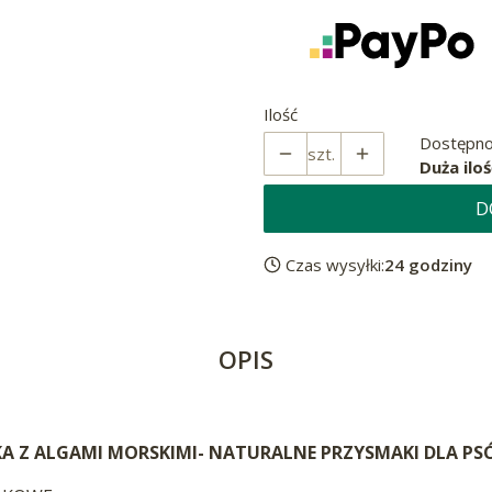
Ilość
Dostępno
szt.
Duża iloś
D
Czas wysyłki:
24 godziny
OPIS
KA Z ALGAMI MORSKIMI- NATURALNE PRZYSMAKI DLA P