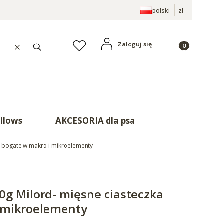
polski
zł
Produkty w ko
Zaloguj się
Ulubione
Wyczyść
Szukaj
illows
AKCESORIA dla psa
a bogate w makro i mikroelementy
0g Milord- mięsne ciasteczka
 mikroelementy