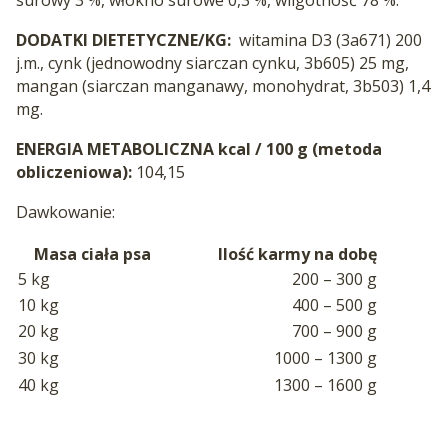
surowy 3 %, włókno surowe 0,3 %, wilgotność 78 %.
DODATKI DIETETYCZNE/KG:
witamina D3 (3a671) 200
j.m., cynk (jednowodny siarczan cynku, 3b605) 25 mg,
mangan (siarczan manganawy, monohydrat, 3b503) 1,4
mg.
ENERGIA METABOLICZNA kcal / 100 g (metoda
obliczeniowa):
104,15
Dawkowanie:
Masa ciała psa
Ilość karmy na dobę
5 kg
200 – 300 g
10 kg
400 – 500 g
20 kg
700 – 900 g
30 kg
1000 – 1300 g
40 kg
1300 – 1600 g