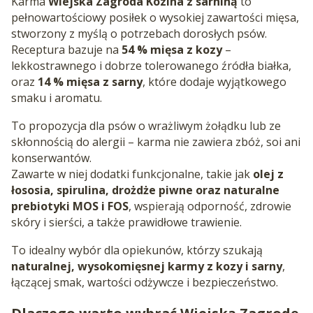
Karma
Wiejska Zagroda Kozina z sarniną
to
pełnowartościowy posiłek o wysokiej zawartości mięsa,
stworzony z myślą o potrzebach dorosłych psów.
Receptura bazuje na
54 % mięsa z kozy
–
lekkostrawnego i dobrze tolerowanego źródła białka,
oraz
14 % mięsa z sarny
, które dodaje wyjątkowego
smaku i aromatu.
To propozycja dla psów o wrażliwym żołądku lub ze
skłonnością do alergii – karma nie zawiera zbóż, soi ani
konserwantów.
Zawarte w niej dodatki funkcjonalne, takie jak
olej z
łososia, spirulina, drożdże piwne oraz naturalne
prebiotyki MOS i FOS
, wspierają odporność, zdrowie
skóry i sierści, a także prawidłowe trawienie.
To idealny wybór dla opiekunów, którzy szukają
naturalnej, wysokomięsnej karmy z kozy i sarny
,
łączącej smak, wartości odżywcze i bezpieczeństwo.