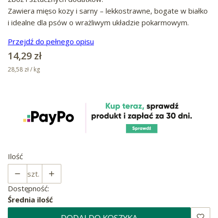
Zawiera mięso kozy i sarny – lekkostrawne, bogate w białko
i idealne dla psów o wrażliwym układzie pokarmowym.
Przejdź do pełnego opisu
Cena
14,29 zł
28,58 zł / kg
Ilość
szt.
Dostępność:
Średnia ilość
DODAJ DO KOSZYKA