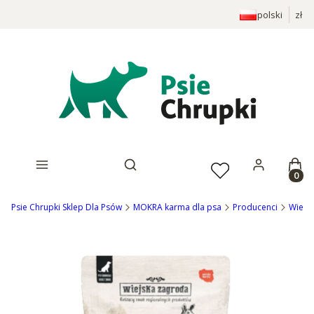
polski
zł
Prod
Otwórz wyszukiwarkę
Psie Chrupki Sklep Dla Psów
MOKRA karma dla psa
Producenci
Wiejs