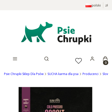
polski
zł
Prod
Otwórz wyszukiwarkę
Psie Chrupki Sklep Dla Psów
SUCHA karma dla psa
Producenci
Slow D