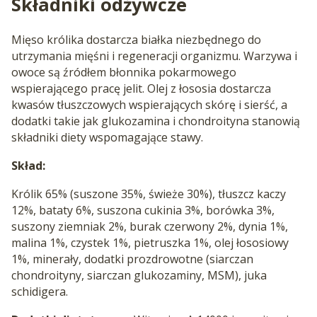
Składniki odżywcze
Mięso królika dostarcza białka niezbędnego do
utrzymania mięśni i regeneracji organizmu. Warzywa i
owoce są źródłem błonnika pokarmowego
wspierającego pracę jelit. Olej z łososia dostarcza
kwasów tłuszczowych wspierających skórę i sierść, a
dodatki takie jak glukozamina i chondroityna stanowią
składniki diety wspomagające stawy.
Skład:
Królik 65% (suszone 35%, świeże 30%), tłuszcz kaczy
12%, bataty 6%, suszona cukinia 3%, borówka 3%,
suszony ziemniak 2%, burak czerwony 2%, dynia 1%,
malina 1%, czystek 1%, pietruszka 1%, olej łososiowy
1%, minerały, dodatki prozdrowotne (siarczan
chondroityny, siarczan glukozaminy, MSM), juka
schidigera.