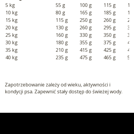
5 kg
55 g
100 g
115 g
12
10 kg
80 g
165 g
185 g
19
15 kg
115 g
250 g
260 g
27
20 kg
130 g
260 g
295 g
32
25 kg
160 g
330 g
350 g
38
30 kg
180 g
355 g
375 g
41
35 kg
210 g
415 g
425 g
46
40 kg
235 g
475 g
465 g
51
Zapotrzebowanie zależy od wieku, aktywności i
kondycji psa. Zapewnić stały dostęp do świeżej wody.