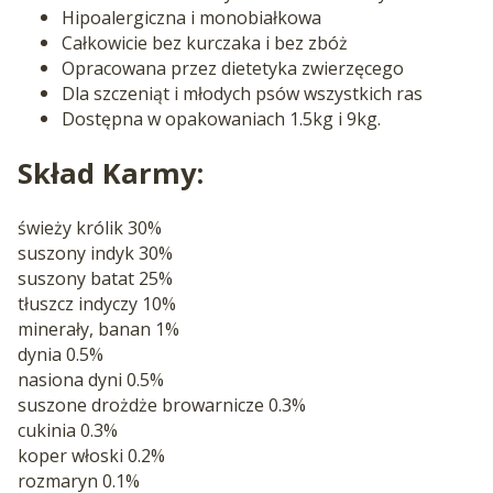
Hipoalergiczna i monobiałkowa
Całkowicie bez kurczaka i bez zbóż
Opracowana przez dietetyka zwierzęcego
Dla szczeniąt i młodych psów wszystkich ras
Dostępna w opakowaniach 1.5kg i 9kg.
Skład Karmy:
świeży królik 30%
suszony indyk 30%
suszony batat 25%
tłuszcz indyczy 10%
minerały, banan 1%
dynia 0.5%
nasiona dyni 0.5%
suszone drożdże browarnicze 0.3%
cukinia 0.3%
koper włoski 0.2%
rozmaryn 0.1%