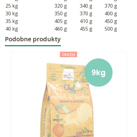
25 kg
320 g
340 g
370 g
30 kg
350 g
370 g
400 g
35 kg
405 g
410 g
450 g
40 kg
460 g
455 g
500 g
Podobne produkty
OKAZJA