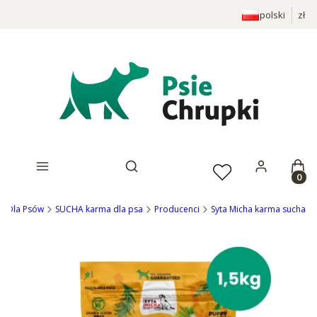
polski
zł
Prod
Otwórz wyszukiwarkę
ep Dla Psów
SUCHA karma dla psa
Producenci
Syta Micha karma sucha