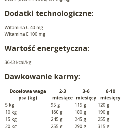
Dodatki technologiczne:
Witamina C 40 mg
Witamina E 100 mg
Wartość energetyczna:
3643 kcal/kg
Dawkowanie karmy:
Docelowa waga
2-3
3-6
6-10
psa (kg)
miesiące
miesięcy
miesięcy
5 kg
95 g
115 g
120 g
10 kg
160 g
180 g
190 g
15 kg
245 g
245 g
255 g
20 kg
255 g
290 g
315 g