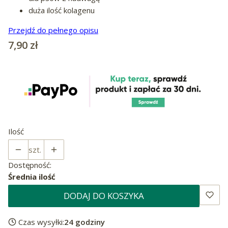
duża ilość kolagenu
Przejdź do pełnego opisu
Cena
7,90 zł
Ilość
szt.
Dostępność:
Średnia ilość
DODAJ DO KOSZYKA
Czas wysyłki:
24 godziny