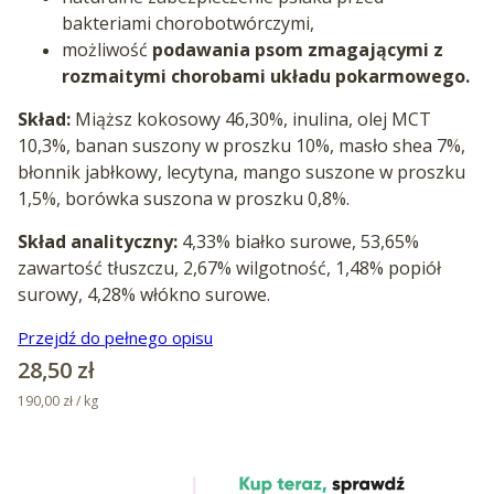
bakteriami chorobotwórczymi,
możliwość
podawania psom zmagającymi z
rozmaitymi chorobami układu pokarmowego.
Skład:
Miąższ kokosowy 46,30%, inulina, olej MCT
10,3%, banan suszony w proszku 10%, masło shea 7%,
błonnik jabłkowy, lecytyna, mango suszone w proszku
1,5%, borówka suszona w proszku 0,8%.
Skład analityczny:
4,33% białko surowe, 53,65%
zawartość tłuszczu, 2,67% wilgotność, 1,48% popiół
surowy, 4,28% włókno surowe.
Przejdź do pełnego opisu
Cena
28,50 zł
190,00 zł / kg