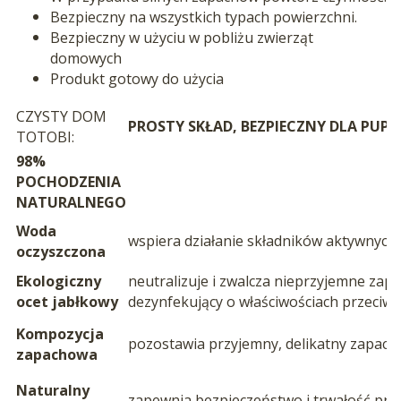
Bezpieczny na wszystkich typach powierzchni.
Bezpieczny w użyciu w pobliżu zwierząt
domowych
Produkt gotowy do użycia
CZYSTY DOM
PROSTY SKŁAD, BEZPIECZNY DLA PUPILA
TOTOBI:
98%
POCHODZENIA
NATURALNEGO
Woda
wspiera działanie składników aktywnych
oczyszczona
Ekologiczny
neutralizuje i zwalcza nieprzyjemne zap
ocet jabłkowy
dezynfekujący o właściwościach przeciwb
Kompozycja
pozostawia przyjemny, delikatny zapach
zapachowa
Naturalny
zapewnia bezpieczeństwo i trwałość pr