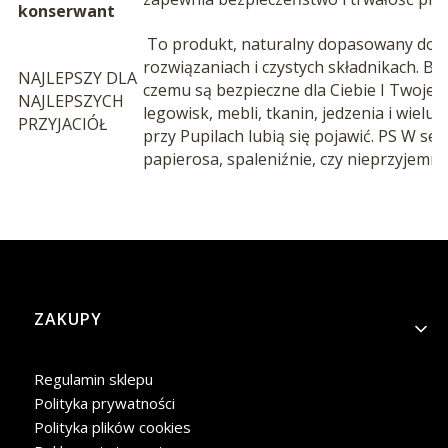
konserwant
To produkt, naturalny dopasowany do w
rozwiązaniach i czystych składnikach. Be
NAJLEPSZY DLA
czemu są bezpieczne dla Ciebie I Twoje
NAJLEPSZYCH
legowisk, mebli, tkanin, jedzenia i wielu
PRZYJACIÓŁ
przy Pupilach lubią się pojawić. PS W sek
papierosa, spaleniźnie, czy nieprzyjemn
Linki w stopce
ZAKUPY
Regulamin sklepu
Polityka prywatności
Polityka plików cookies