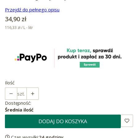
Przejdź do pełnego opisu
Cena
34,90 zł
116,33 zł / L - litr
Ilość
szt.
Dostępność:
Średnia ilość
DODAJ DO KOSZYKA
Czas wysyłki:
24 godziny