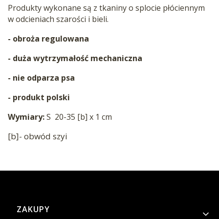
Produkty wykonane są z tkaniny o splocie płóciennym
w odcieniach szarości i bieli.
- obroża regulowana
- duża wytrzymałość mechaniczna
- nie odparza psa
- produkt polski
Wymiary:
S 20-35 [b] x 1 cm
[b]- obwód szyi
Linki w stopce
ZAKUPY