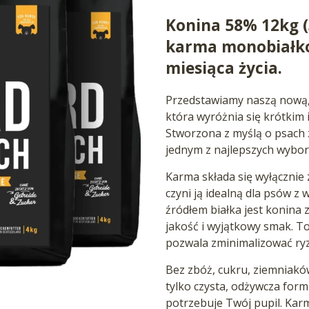
Konina 58% 12kg (3
karma monobiałko
miesiąca życia.
Przedstawiamy naszą nową, 
która wyróżnia się krótkim 
Stworzona z myślą o psach z
jednym z najlepszych wybor
Karma składa się wyłącznie
czyni ją idealną dla psów
źródłem białka jest konina 
jakość i wyjątkowy smak. To
pozwala zminimalizować ryzy
Bez zbóż, cukru, ziemniaków
tylko czysta, odżywcza form
potrzebuje Twój pupil. Kar