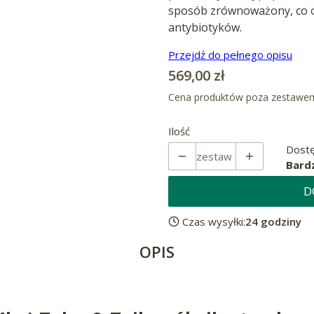
sposób zrównoważony, co o
antybiotyków.
Przejdź do pełnego opisu
Cena
569,00 zł
Cena produktów poza zestawe
Ilość
Dostę
zestaw
Bardz
D
Czas wysyłki:
24 godziny
OPIS