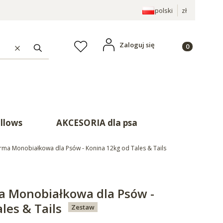
polski
zł
Produkty w ko
Zaloguj się
Ulubione
Wyczyść
Szukaj
illows
AKCESORIA dla psa
rma Monobiałkowa dla Psów - Konina 12kg od Tales & Tails
a Monobiałkowa dla Psów -
les & Tails
Zestaw