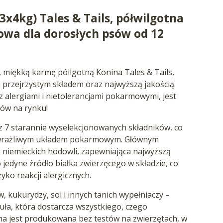
x4kg) Tales & Tails, półwilgotna
wa dla dorosłych psów od 12
miękką karmę póilgotną Konina Tales & Tails,
i przejrzystym składem oraz najwyższą jakością.
 alergiami i nietolerancjami pokarmowymi, jest
ów na rynku!
 z 7 starannie wyselekcjonowanych składników, co
 z wrażliwym układem pokarmowym. Głównym
z niemieckich hodowli, zapewniająca najwyższą
 jedyne źródło białka zwierzęcego w składzie, co
ko reakcji alergicznych.
, kukurydzy, soi i innych tanich wypełniaczy –
uła, która dostarcza wszystkiego, czego
ma jest produkowana bez testów na zwierzętach, w