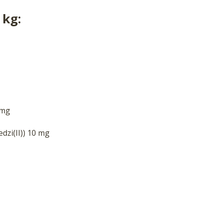
 kg:
 mg
dzi(II)) 10 mg