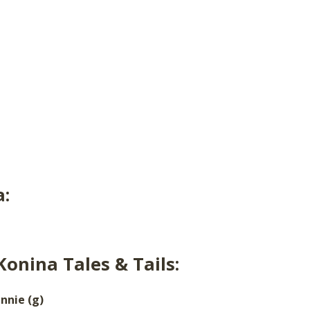
a:
nina Tales & Tails:
ennie (g)