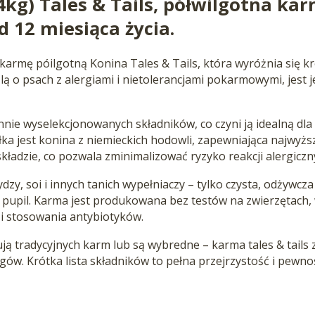
4kg) Tales & Tails, półwilgotna k
d 12 miesiąca życia.
rmę póilgotną Konina Tales & Tails, która wyróżnia się kr
lą o psach z alergiami i nietolerancjami pokarmowymi, jest
annie wyselekcjonowanych składników, co czyni ją idealną d
 jest konina z niemieckich hodowli, zapewniająca najwyższ
kładzie, co pozwala zminimalizować ryzyko reakcji alergiczn
zy, soi i innych tanich wypełniaczy – tylko czysta, odżywcza
 pupil. Karma jest produkowana bez testów na zwierzętach
i stosowania antybiotyków.
ują tradycyjnych karm lub są wybredne – karma tales & tails
w. Krótka lista składników to pełna przejrzystość i pewno