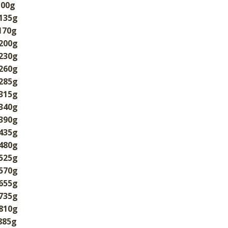
100g
 135g
170g
 200g
 230g
 260g
 285g
 315g
 340g
 390g
 435g
 480g
 525g
 570g
 655g
 735g
 810g
 885g