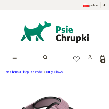
polski
zł
Prod
Otwórz wyszukiwarkę
Psie Chrupki Sklep Dla Psów
BullyBillows