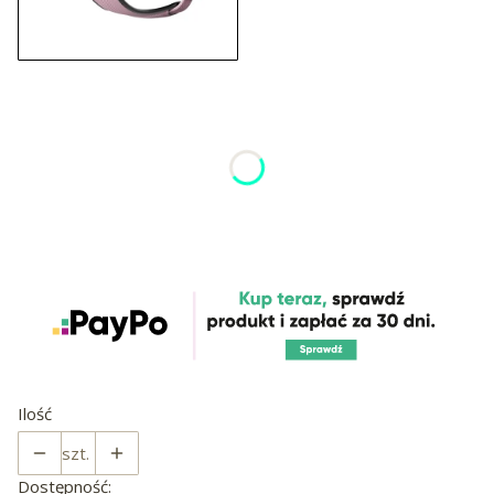
Wybierz wariant produktu:
Poszczególne warianty mogą różnić się ceną
*
Rozmiar
B
C
D
Ilość
szt.
Dostępność: