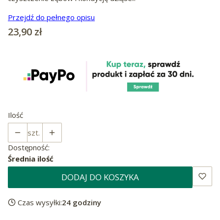
Przejdź do pełnego opisu
Cena
23,90 zł
Ilość
szt.
Dostępność:
Średnia ilość
DODAJ DO KOSZYKA
Czas wysyłki:
24 godziny