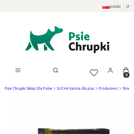
polski
zł
Prod
Otwórz wyszukiwarkę
Psie Chrupki Sklep Dla Psów
SUCHA karma dla psa
Producenci
Slow D