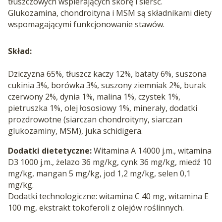
tłuszczowych wspierających skórę i sierść.
Glukozamina, chondroityna i MSM są składnikami diety
wspomagającymi funkcjonowanie stawów.
Skład:
Dziczyzna 65%, tłuszcz kaczy 12%, bataty 6%, suszona
cukinia 3%, borówka 3%, suszony ziemniak 2%, burak
czerwony 2%, dynia 1%, malina 1%, czystek 1%,
pietruszka 1%, olej łososiowy 1%, minerały, dodatki
prozdrowotne (siarczan chondroityny, siarczan
glukozaminy, MSM), juka schidigera.
Dodatki dietetyczne:
Witamina A 14000 j.m., witamina
D3 1000 j.m., żelazo 36 mg/kg, cynk 36 mg/kg, miedź 10
mg/kg, mangan 5 mg/kg, jod 1,2 mg/kg, selen 0,1
mg/kg.
Dodatki technologiczne: witamina C 40 mg, witamina E
100 mg, ekstrakt tokoferoli z olejów roślinnych.