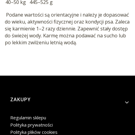
40–50 kg
445–525 g
Podane wartości są orientacyjne i należy je dopasować
do wieku, aktywności fizycznej oraz kondycji psa. Zaleca
się karmienie 1–2 razy dziennie. Zapewnić stały dostęp
do świeżej wody. Karmę można podawać na sucho lub
po lekkim zwilżeniu letnią wodą.
Linki w stopce
ZAKUPY
Regulamin sklepu
Polityka prywatności
Polityka plików cookies