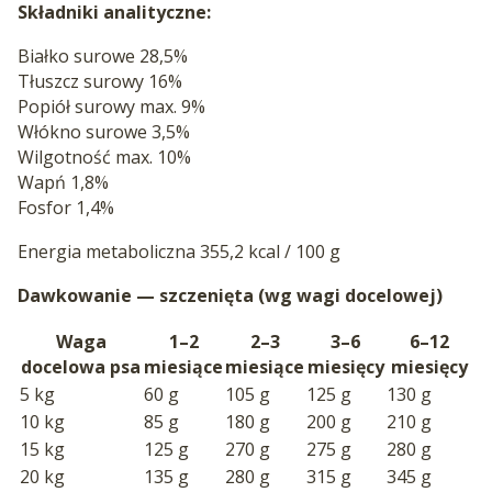
Składniki analityczne:
Białko surowe 28,5%
Tłuszcz surowy 16%
Popiół surowy max. 9%
Włókno surowe 3,5%
Wilgotność max. 10%
Wapń 1,8%
Fosfor 1,4%
Energia metaboliczna 355,2 kcal / 100 g
Dawkowanie — szczenięta (wg wagi docelowej)
Waga
1–2
2–3
3–6
6–12
docelowa psa
miesiące
miesiące
miesięcy
miesięcy
5 kg
60 g
105 g
125 g
130 g
10 kg
85 g
180 g
200 g
210 g
15 kg
125 g
270 g
275 g
280 g
20 kg
135 g
280 g
315 g
345 g