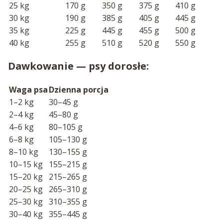
25 kg
170 g
350 g
375 g
410 g
30 kg
190 g
385 g
405 g
445 g
35 kg
225 g
445 g
455 g
500 g
40 kg
255 g
510 g
520 g
550 g
Dawkowanie — psy dorosłe:
Waga psa
Dzienna porcja
1–2 kg
30–45 g
2–4 kg
45–80 g
4–6 kg
80–105 g
6–8 kg
105–130 g
8–10 kg
130–155 g
10–15 kg
155–215 g
15–20 kg
215–265 g
20–25 kg
265–310 g
25–30 kg
310–355 g
30–40 kg
355–445 g