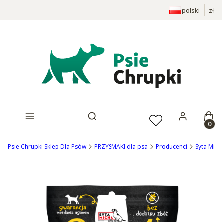
polski
zł
Prod
Otwórz wyszukiwarkę
Psie Chrupki Sklep Dla Psów
PRZYSMAKI dla psa
Producenci
Syta Mich