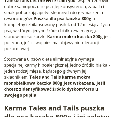
Tales&Tails Let me ENTErtain you
wspiera zdrowie i
dobre samopoczucie psa. Jej konsystencja, zapach i
smak pobudzają apetyt skłonnych do grymaszenia
czworonogów.
Puszka dla psa kaczka 800g
to
kompletny i zbilansowany posiłek od 12 miesiąca życia
psa, w którym jedyne źródło białko zwierzęcego
stanowi mięso kaczki.
Karma mokra kaczka 800g
jest
polecana, jeśli Twój pies ma objawy nietolerancji
pokarmowej.
Stosowana u psów dieta eliminacyjna wymaga
specjalnej karmy hipoalergicznej. Jedno źródło białka -
jeden rodzaj mięsa, będącego głównym jej
składnikiem.
Tales and Tails karma mokra
monobiałkowa kaczka 800g jest wskazana, jeśli
chcesz zidentyfikować źródło dyskomfortu u
swojego pupila
Karma Tales and Tails puszka
dla psa kaczka 800g i jej zalety: