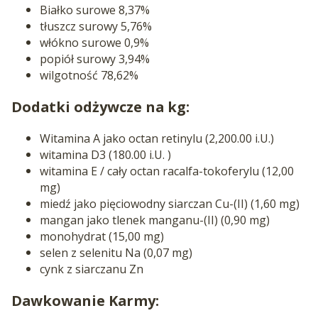
Białko surowe 8,37%
tłuszcz surowy 5,76%
włókno surowe 0,9%
popiół surowy 3,94%
wilgotność 78,62%
Dodatki odżywcze na kg:
Witamina A jako octan retinylu (2,200.00 i.U.)
witamina D3 (180.00 i.U. )
witamina E / cały octan racalfa-tokoferylu (12,00
mg)
miedź jako pięciowodny siarczan Cu-(II) (1,60 mg)
mangan jako tlenek manganu-(II) (0,90 mg)
monohydrat (15,00 mg)
selen z selenitu Na (0,07 mg)
cynk z siarczanu Zn
Dawkowanie Karmy: