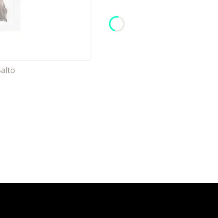
alto
ć