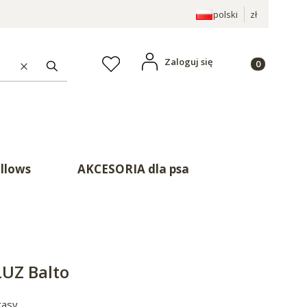
polski
zł
Produkty w ko
Zaloguj się
Ulubione
Wyczyść
Szukaj
illows
AKCESORIA dla psa
LUZ Balto
rasy