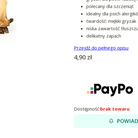
polecany dla szczeniąt
idealny dla psich alergik
twardość: miękki gryzak
niska zawartość tłuszcz
delikatny zapach
Przejdź do pełnego opisu
Cena
4,90 zł
Dostępność:
brak towaru
POWIAD