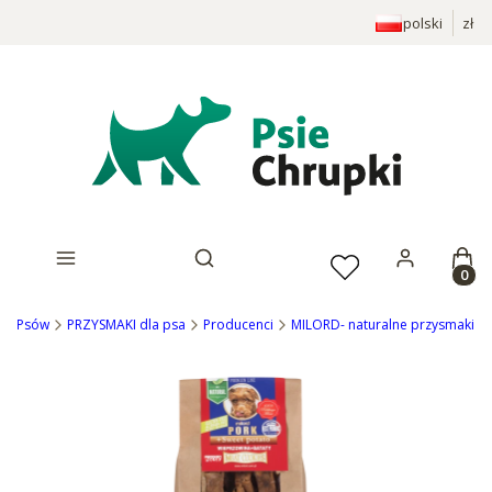
polski
zł
Prod
Otwórz wyszukiwarkę
Dla Psów
PRZYSMAKI dla psa
Producenci
MILORD- naturalne przysmaki