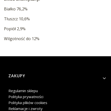
Białko 76,2%
Tłuszcz 10,6%
Popiół 2,9%
Wilgotność do 12%
Linki w stopce
ZAKUPY
Regulamin sklepu
Polityka prywatności
Polityka plików cookies
Reklamacje i zwroty