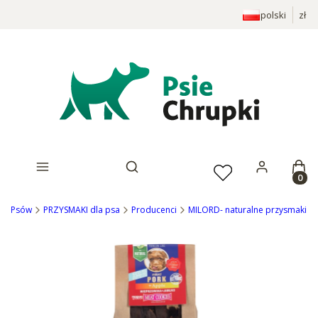
polski
zł
Prod
Otwórz wyszukiwarkę
Dla Psów
PRZYSMAKI dla psa
Producenci
MILORD- naturalne przysmaki