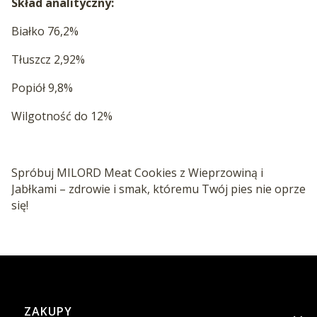
Skład analityczny:
Białko 76,2%
Tłuszcz 2,92%
Popiół 9,8%
Wilgotność do 12%
Spróbuj MILORD Meat Cookies z Wieprzowiną i
Jabłkami – zdrowie i smak, któremu Twój pies nie oprze
się!
Linki w stopce
ZAKUPY