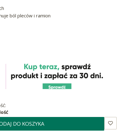
ch
nuje ból pleców i ramion
ść:
lość
ODAJ DO KOSZYKA