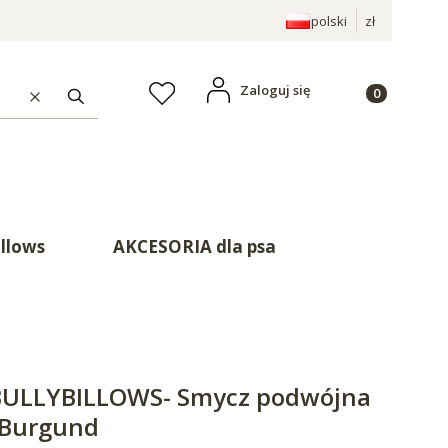
polski
zł
Produkty w ko
Zaloguj się
Ulubione
Wyczyść
Szukaj
illows
AKCESORIA dla psa
 BULLYBILLOWS- Smycz podwójna
 Burgund