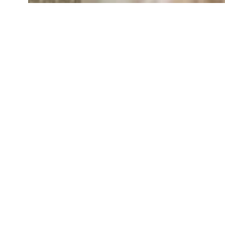
NOWOŚĆ K
Pyszna miękka i m
składników, prosty