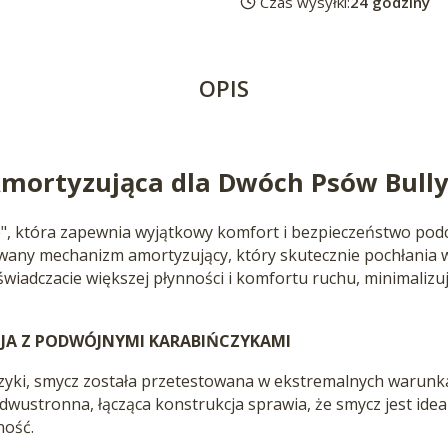
Czas wysyłki:
24 godziny
OPIS
ortyzująca dla Dwóch Psów Bully
", która zapewnia wyjątkowy komfort i bezpieczeństwo pod
ny mechanizm amortyzujący, który skutecznie pochłania wsz
świadczacie większej płynności i komfortu ruchu, minimaliz
A Z PODWÓJNYMI KARABIŃCZYKAMI
ki, smycz została przetestowana w ekstremalnych warunk
dwustronna, łącząca konstrukcja sprawia, że smycz jest idealn
ność.