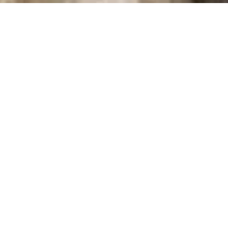
ONINA TALES
Konina - półwilgotna karma monobiałkowa dla psów
onobiałkowa karma z koniny dla psów alergików i nie tylk
 skład, zobacz i przekonaj się.