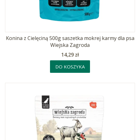
Konina z Cielęciną 500g saszetka mokrej karmy dla psa
Wiejska Zagroda
Cena
14,29 zł
DO KOSZYKA