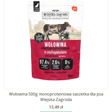
Wołowina 500g monoproteinowa saszetka dla psa
Wiejska Zagroda
Cena
13,49 zł