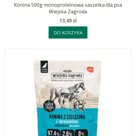
Konina 500g monoproteinowa saszetka dla psa
Wiejska Zagroda
Cena
13,49 zł
DO KOSZYKA