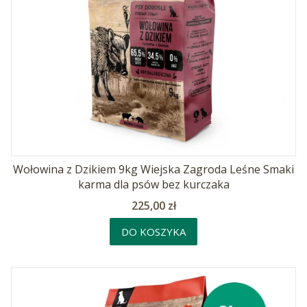
Wołowina z Dzikiem 9kg Wiejska Zagroda Leśne Smaki
karma dla psów bez kurczaka
Cena
225,00 zł
DO KOSZYKA