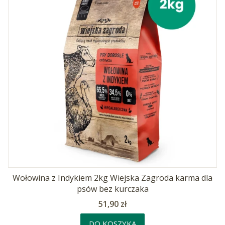
Wołowina z Indykiem 2kg Wiejska Zagroda karma dla
psów bez kurczaka
Cena
51,90 zł
DO KOSZYKA