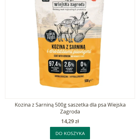
Kozina z Sarniną 500g saszetka dla psa Wiejska
Zagroda
Cena
14,29 zł
DO KOSZYKA