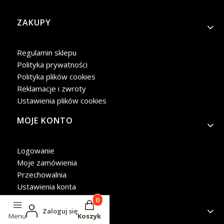
Linki w stopce
ZAKUPY
Regulamin sklepu
Polityka prywatności
Polityka plików cookies
Reklamacje i zwroty
Ustawienia plików cookies
MOJE KONTO
Logowanie
Moje zamówienia
Przechowalnia
Ustawienia konta
Produkty w koszyku: 0. Zobacz szcze
INFORMACJE
Zaloguj się
Menu
Koszyk