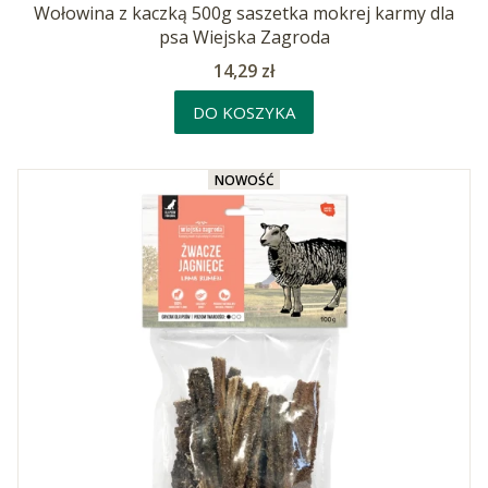
Wołowina z kaczką 500g saszetka mokrej karmy dla
psa Wiejska Zagroda
Cena
14,29 zł
DO KOSZYKA
NOWOŚĆ