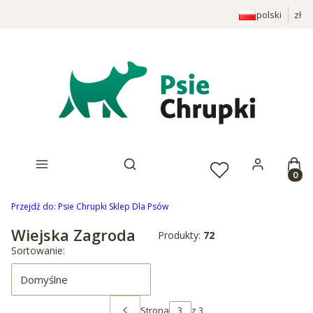
polski
zł
Prod
Otwórz wyszukiwarkę
Przejdź do:
Psie Chrupki Sklep Dla Psów
Wiejska Zagroda
Produkty:
72
Lista produktów
Sortowanie:
Domyślne
Strona
z 3