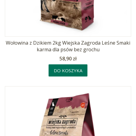
Wołowina z Dzikiem 2kg Wiejska Zagroda Leśne Smaki
karma dla psów bez grochu
Cena
58,90 zł
DO KOSZYKA