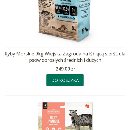
Ryby Morskie 9kg Wiejska Zagroda na lśniącą sierść dla
psów dorosłych średnich i dużych
Cena
249,00 zł
DO KOSZYKA