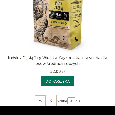
Indyk z Gęsią 2kg Wiejska Zagroda karma sucha dla
psów średnich i dużych
Cena
52,00 zł
DO KOSZYKA
Strona
z 3
WRÓĆ DO PIERWSZEJ STRONY Z PRODU