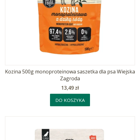
Kozina 500g monoproteinowa saszetka dla psa Wiejska
Zagroda
Cena
13,49 zł
DO KOSZYKA