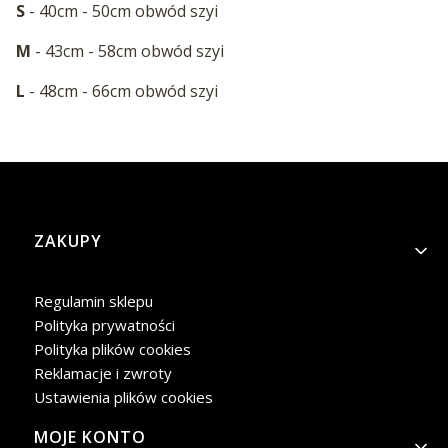
S
- 40cm - 50cm obwód szyi
M
- 43cm - 58cm obwód szyi
L
- 48cm - 66cm obwód szyi
Linki w stopce
ZAKUPY
Regulamin sklepu
Polityka prywatności
Polityka plików cookies
Reklamacje i zwroty
Ustawienia plików cookies
MOJE KONTO