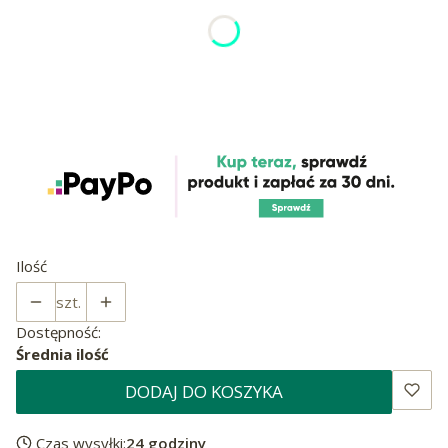
*
Rozmiar
XS 38cm - 45cm OBWÓD SZYI
S 40cm - 50cm OBWÓD SZYI
M 43cm - 58cm OBWÓD SZYI
L 48cm - 66cm OBWÓD SZYI
Ilość
szt.
Dostępność:
Średnia ilość
DODAJ DO KOSZYKA
Czas wysyłki:
24 godziny