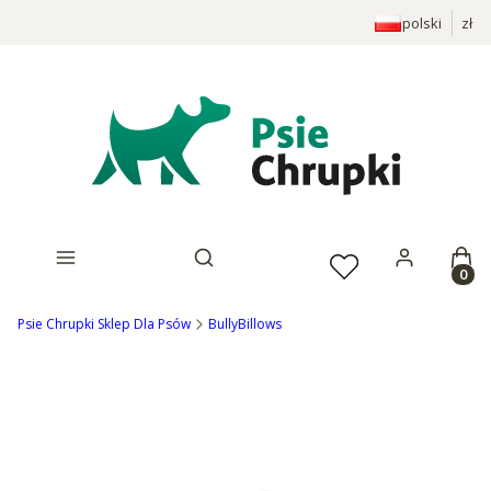
polski
zł
Prod
Otwórz wyszukiwarkę
Psie Chrupki Sklep Dla Psów
BullyBillows