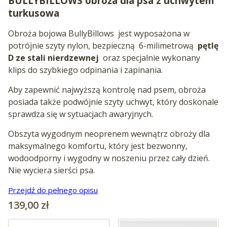
BULLYBILLOWS obroża dla psa z uchwytem
turkusowa
Obroża bojowa BullyBillows
jest wyposażona w
potrójnie szyty nylon, bezpieczną
6-milimetrową
pętlę
D ze stali nierdzewnej
oraz specjalnie wykonany
klips do szybkiego odpinania i zapinania.
Aby zapewnić najwyższą kontrolę nad psem, obroża
posiada także podwójnie szyty uchwyt, który doskonale
sprawdza się w sytuacjach awaryjnych.
Obszyta wygodnym neoprenem wewnątrz obroży dla
maksymalnego komfortu, który jest bezwonny,
wodoodporny i wygodny w noszeniu przez cały dzień.
Nie wyciera sierści psa.
Przejdź do pełnego opisu
Cena
139,00 zł