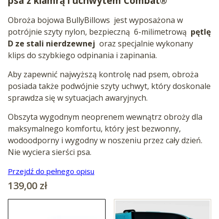
psa z klamrą i uchwytem Combat®
Obroża bojowa BullyBillows
jest wyposażona w
potrójnie szyty nylon, bezpieczną
6-milimetrową
pętlę
D ze stali nierdzewnej
oraz specjalnie wykonany
klips do szybkiego odpinania i zapinania.
Aby zapewnić najwyższą kontrolę nad psem, obroża
posiada także podwójnie szyty uchwyt, który doskonale
sprawdza się w sytuacjach awaryjnych.
Obszyta wygodnym neoprenem wewnątrz obroży dla
maksymalnego komfortu, który jest bezwonny,
wodoodporny i wygodny w noszeniu przez cały dzień.
Nie wyciera sierści psa.
Przejdź do pełnego opisu
Cena
139,00 zł