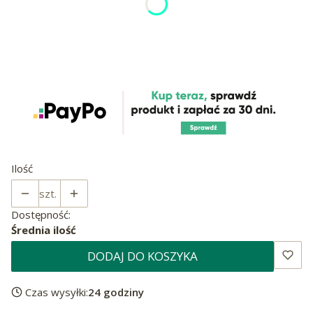
XS 38cm - 45cm OBWÓD SZYI
S 40cm - 50cm OBWÓD SZYI
M 43cm - 58cm OBWÓD SZYI
L 48cm - 66cm OBWÓD SZYI
Ilość
szt.
Dostępność:
Średnia ilość
DODAJ DO KOSZYKA
Czas wysyłki:
24 godziny