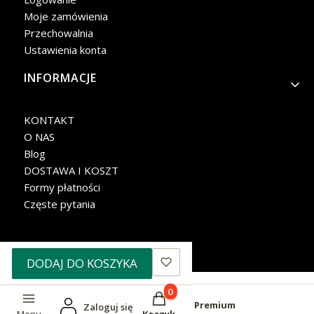
Moje zamówienia
Przechowalnia
Ustawienia konta
INFORMACJE
KONTAKT
O NAS
Blog
DOSTAWA I KOSZT
Formy płatności
Częste pytania
DODAJ DO KOSZYKA
Produkty w koszyku: 0. Zobacz 
Sklep internetowy
Shoper Premium
Zaloguj się
Menu
Koszyk