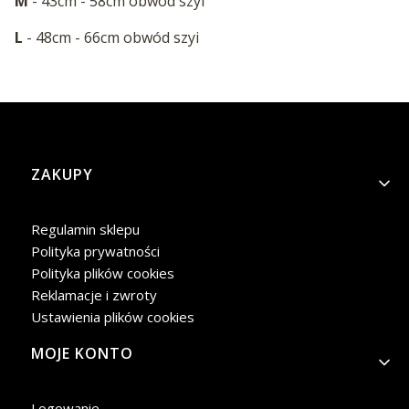
M
- 43cm - 58cm obwód szyi
L
- 48cm - 66cm obwód szyi
Linki w stopce
ZAKUPY
Regulamin sklepu
Polityka prywatności
Polityka plików cookies
Reklamacje i zwroty
Ustawienia plików cookies
MOJE KONTO
Logowanie