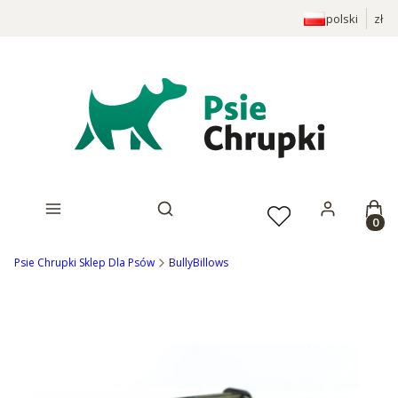
polski
zł
Prod
Otwórz wyszukiwarkę
Psie Chrupki Sklep Dla Psów
BullyBillows