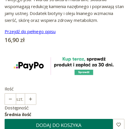
wspomagają redukcję kamienia nazębnego i poprawiają stan
jamy ustnej. Dodatek biotyny i oleju lnianego wzmacnia
sierść, skórę oraz wspiera zdrowy metabolizm.
Przejdź do pełnego opisu
Cena
16,90 zł
Ilość
szt.
Dostępność:
Średnia ilość
DODAJ DO KOSZYKA