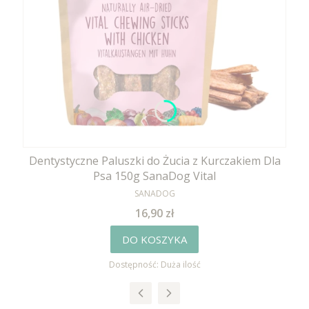
Dentystyczne Paluszki do Żucia z Kurczakiem Dla
Psa 150g SanaDog Vital
PRODUCENT
SANADOG
Cena
16,90 zł
DO KOSZYKA
Dostępność:
Duża ilość