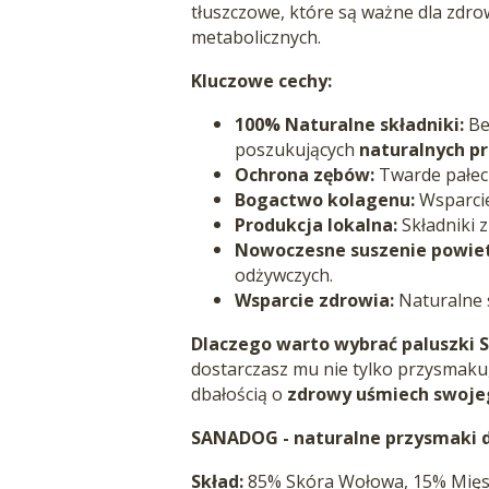
tłuszczowe, które są ważne dla zdro
metabolicznych.
Kluczowe cechy:
100% Naturalne składniki:
Bez
poszukujących
naturalnych p
Ochrona zębów:
Twarde pałecz
Bogactwo kolagenu:
Wsparcie
Produkcja lokalna:
Składniki z
Nowoczesne suszenie powie
odżywczych.
Wsparcie zdrowia:
Naturalne 
Dlaczego warto wybrać paluszki
dostarczasz mu nie tylko przysmaku, 
dbałością o
zdrowy uśmiech swoje
SANADOG - naturalne przysmaki dl
Skład:
85% Skóra Wołowa, 15% Mięs