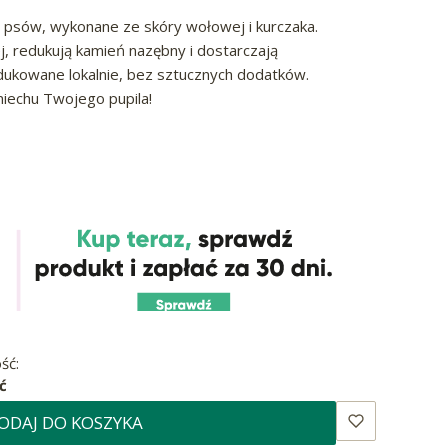
la psów, wykonane ze skóry wołowej i kurczaka.
, redukują kamień nazębny i dostarczają
ukowane lokalnie, bez sztucznych dodatków.
echu Twojego pupila!
ść:
ć
ODAJ DO KOSZYKA