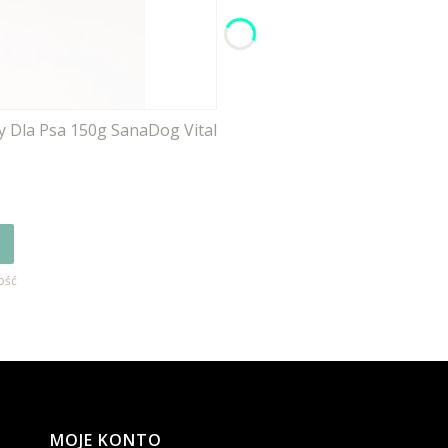
y Dla Psa 150g SanaDog Vital
ość
MOJE KONTO