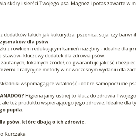
wia skóry i sierści Twojego psa. Magnez i potas zawarte w 
 dodatków takich jak kukurydza, pszenica, soja, czy barwni
rzysmaków dla psów
.
ki z rowkiem redukującym kamień nazębny - idealne dla
pr
 stawów- kluczowy dodatek dla zdrowia psów.
 zaufanych, lokalnych źródeł, co gwarantuje jakość i bezpie
trzem:
Tradycyjne metody w nowoczesnym wydaniu dla zach
składniki wspomagające witalność i dobre samopoczucie psa
 SANADOG?
Higiena jamy ustnej to klucz do zdrowia Twojeg
ale też produktu wspierającego jego zdrowie. Idealne dla ty
go pupila
.
a psów, które dbają o ich zdrowie.
o Kurczaka