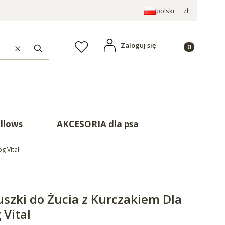
polski
zł
Produkty w ko
Zaloguj się
Ulubione
Wyczyść
Szukaj
illows
AKCESORIA dla psa
g Vital
szki do Żucia z Kurczakiem Dla
Vital