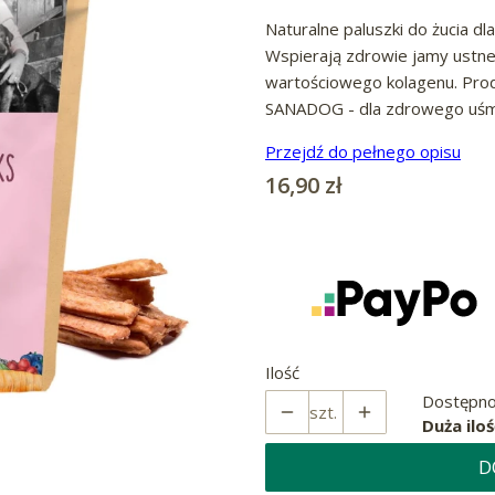
Naturalne paluszki do żucia d
Wspierają zdrowie jamy ustnej
wartościowego kolagenu. Prod
SANADOG - dla zdrowego uśmi
Przejdź do pełnego opisu
Cena
16,90 zł
Ilość
Dostępno
szt.
Duża iloś
D